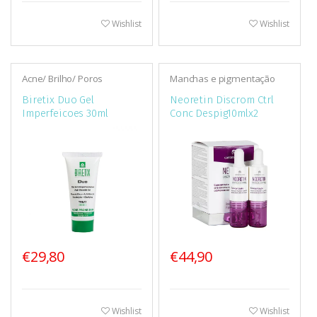
Wishlist
Wishlist
Acne/ Brilho/ Poros
Manchas e pigmentação
Biretix Duo Gel
Neoretin Discrom Ctrl
Imperfeicoes 30ml
Conc Despig10mlx2
€29,80
€44,90
Wishlist
Wishlist