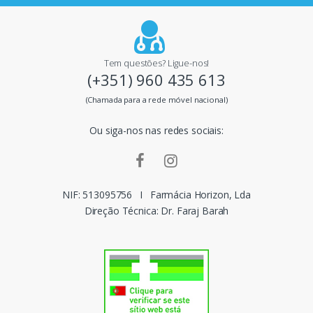
a
i
Tem questões? Ligue-nos!
(+351) 960 435 613
s
(Chamada para a rede móvel nacional)
m
Ou siga-nos nas redes sociais:
a
r
c
NIF: 513095756
I
Farmácia Horizon, Lda
Direção Técnica: Dr. Faraj Barah
a
s
d
o