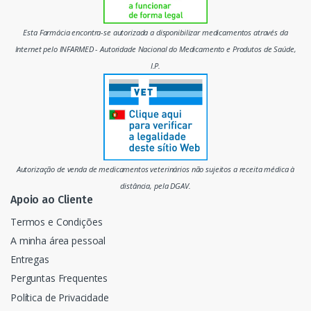
m
Esta Farmácia encontra-se autorizada a disponibilizar medicamentos através da
e
Internet pelo INFARMED - Autoridade Nacional do Medicamento e Produtos de Saúde,
I.P.
r
c
a
d
Autorização de venda de medicamentos veterinários não sujeitos a receita médica à
o
distância, pela DGAV.
Apoio ao Cliente
Termos e Condições
A minha área pessoal
Entregas
Perguntas Frequentes
Política de Privacidade