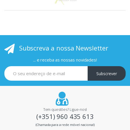
s
p
r
i
Subscreva a nossa Newsletter
n
c
... e receba as nossas novidades!
i
Subscrever
p
a
i
Tem questões? Ligue-nos!
(+351) 960 435 613
s
(Chamada para a rede móvel nacional)
m