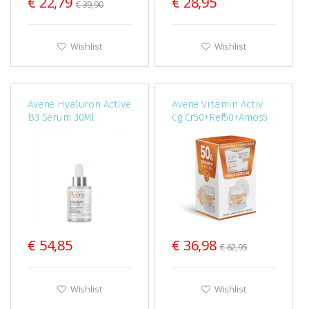
€ 22,79
€ 28,95
€ 39,90
Wishlist
Wishlist
Avene Hyaluron Active
Avene Vitamin Activ
B3 Serum 30Ml
Cg Cr50+Ref50+Amos5
€ 54,85
€ 36,98
€ 62,95
Wishlist
Wishlist