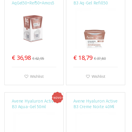
AqGel50+Ref50+Amos5
B3 Aq-Gel Refill50
€ 36,98
€ 18,79
€ 62,95
€ 37,80
Wishlist
Wishlist
Avene Hyaluron Active
Avene Hyaluron Active
B3 Aqua-Gel 50ml
B3 Creme Noite 40Ml