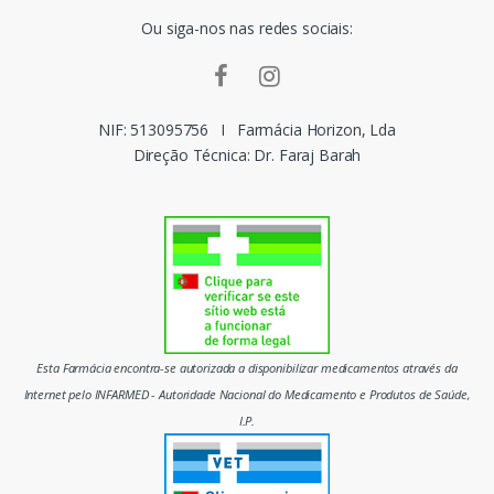
Ou siga-nos nas redes sociais:
a
r
c
NIF: 513095756
I
Farmácia Horizon, Lda
Direção Técnica: Dr. Faraj Barah
a
s
d
o
m
Esta Farmácia encontra-se autorizada a disponibilizar medicamentos através da
e
Internet pelo INFARMED - Autoridade Nacional do Medicamento e Produtos de Saúde,
I.P.
r
c