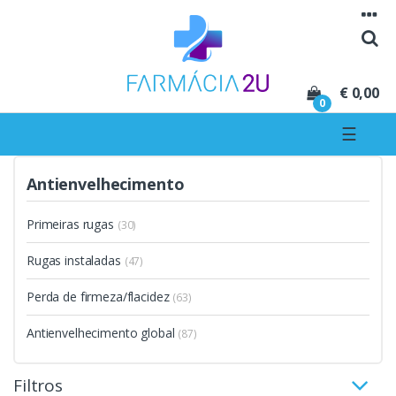
Seguir para navegação
Seguir para conteúdo
€ 0,00
0
☰
Antienvelhecimento
Primeiras rugas
(30)
Rugas instaladas
(47)
Perda de firmeza/flacidez
(63)
Antienvelhecimento global
(87)
Filtros