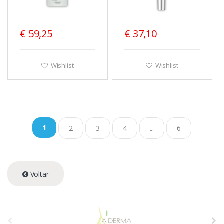
€ 59,25
€ 37,10
Wishlist
Wishlist
1
2
3
4
...
6
Voltar
A