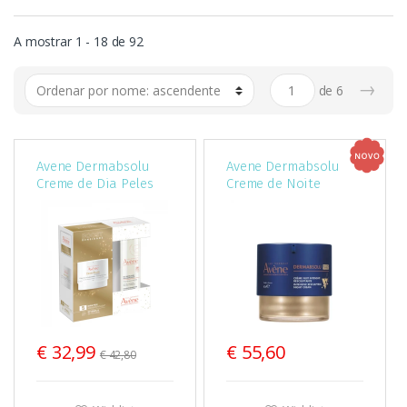
A mostrar 1 - 18 de 92
→
de
6
Avene Dermabsolu
Avene Dermabsolu
Creme de Dia Peles
Creme de Noite
secas Kit Natal
Intensivo
Redensificante 40Ml
€ 32,99
€ 55,60
€ 42,80