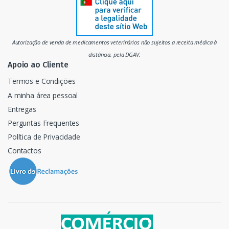
a
d
Autorização de venda de medicamentos veterinários não sujeitos a receita médica à
o
distância, pela DGAV.
Apoio ao Cliente
Termos e Condições
A minha área pessoal
Entregas
Perguntas Frequentes
Política de Privacidade
Contactos