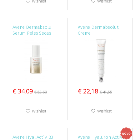
Wishlist
Wishlist
Avene Dermabsolu
Avene Dermabsolut
Serum Peles Secas
Creme
30ml
Rejuvenescedor
Contorno Olhos 15ml
€ 34,09
€ 22,18
€ 53,60
€ 41,55
Wishlist
Wishlist
Avene Hyal Activ B3
Avene Hyaluron Active