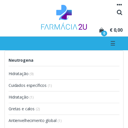
Seguir para navegação
Seguir para conteúdo
€ 0,00
0
☰
Neutrogena
Hidratação
(9)
Cuidados específicos
(1)
Hidratação
(1)
Gretas e calos
(2)
Antienvelhecimento global
(1)