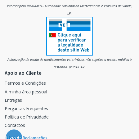
e
Internet pelo INFARMED - Autoridade Nacional do Medicamento e Produtos de Saúde,
I.P.
r
c
a
d
Autorização de venda de medicamentos veterinários não sujeitos a receita médica à
o
distância, pela DGAV.
Apoio ao Cliente
Termos e Condições
A minha área pessoal
Entregas
Perguntas Frequentes
Política de Privacidade
Contactos