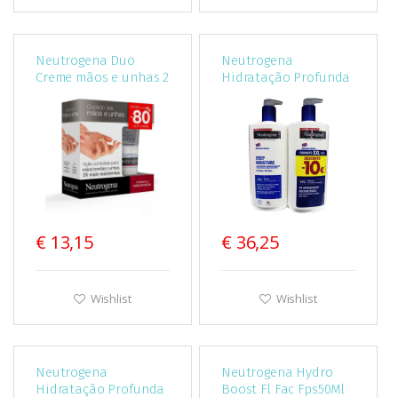
Neutrogena Duo
Neutrogena
Creme mãos e unhas 2
Hidratação Profunda
x 75 ml com Desconto
Loção Peles secas
de 80% na 2Ş
750ml X2
Unidade(s)
€ 13,15
€ 36,25
Wishlist
Wishlist
Neutrogena
Neutrogena Hydro
Hidratação Profunda
Boost Fl Fac Fps50Ml