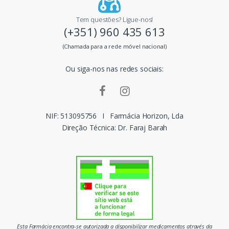
i
Tem questões? Ligue-nos!
(+351) 960 435 613
s
(Chamada para a rede móvel nacional)
m
Ou siga-nos nas redes sociais:
a
r
c
NIF: 513095756
I
Farmácia Horizon, Lda
Direção Técnica: Dr. Faraj Barah
a
s
d
o
m
Esta Farmácia encontra-se autorizada a disponibilizar medicamentos através da