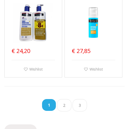
Loção-Oleo 400ml x2
€ 24,20
€ 27,85
Wishlist
Wishlist
1
2
3