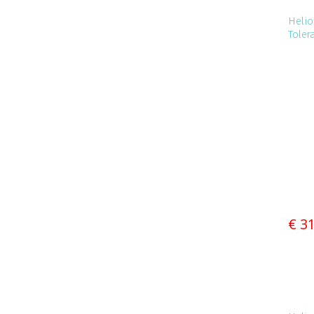
Helio
Toler
€ 3