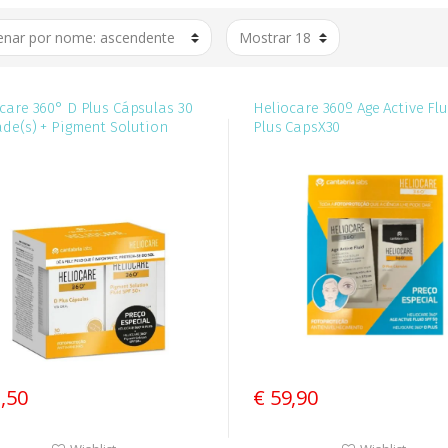
care 360° D Plus Cápsulas 30
Heliocare 360º Age Active Flu
de(s) + Pigment Solution
Plus CapsX30
 Protetor solar corrige e
ca SPF50+ 50 ml com Preço
ial
1,50
€ 59,90