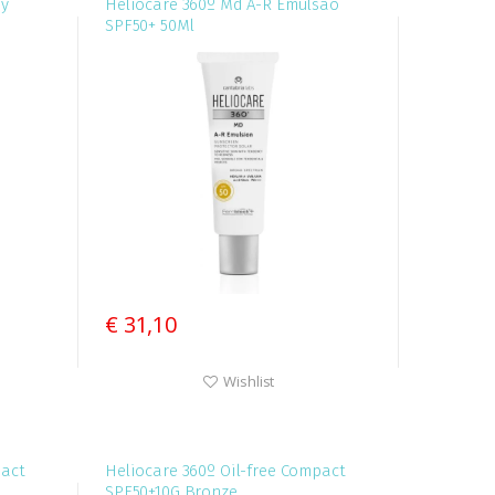
ay
Heliocare 360º Md A-R Emulsao
SPF50+ 50Ml
€ 31,10
Wishlist
pact
Heliocare 360º Oil-free Compact
SPF50+10G Bronze