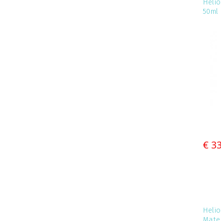
Helio
50ml
€ 3
Helio
Mate