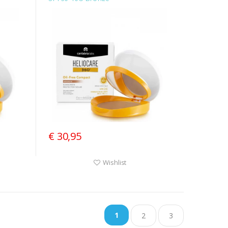
€ 30,95
Wishlist
1
2
3