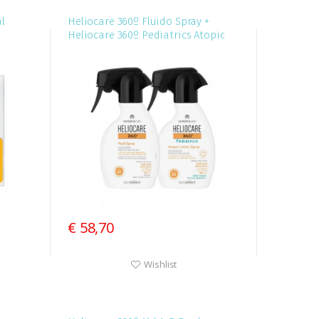
l
Heliocare 360º Fluido Spray +
Heliocare 360º Pediatrics Atopic
Lotion Spray Preço Especial
€ 58,70
Wishlist