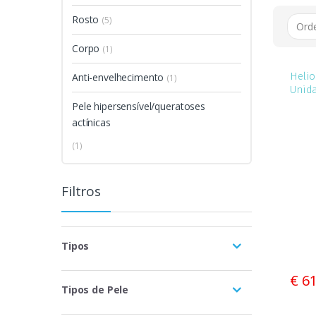
Rosto
(5)
Corpo
(1)
Helio
Anti-envelhecimento
(1)
Unida
Fluid
Pele hipersensível/queratoses
unifi
actínicas
espec
(1)
Filtros
Tipos
Bruma
(1)
€ 6
Tipos de Pele
Cápsulas
(7)
Todos os tipos de pele
(1)