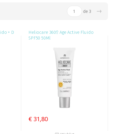
→
de
3
ido + D
Heliocare 360º Age Active Fluido
SPF50 50Ml
€ 31,80