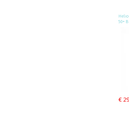
Helio
50+ B
€ 2