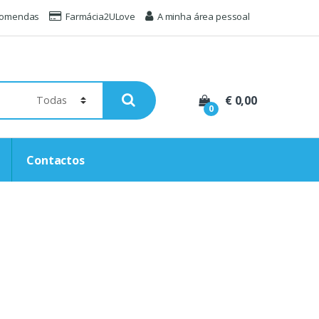
comendas
Farmácia2ULove
A minha área pessoal
€ 0,00
0
Contactos