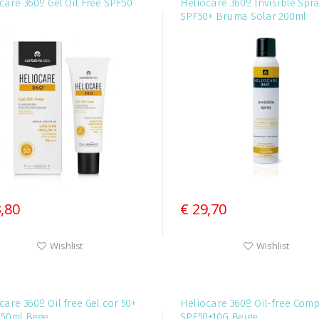
care 360º Gel Oil Free SPF50
Heliocare 360º Invisible Spr
SPF50+ Bruma Solar 200ml
3,80
€ 29,70
Wishlist
Wishlist
care 360º Oil free Gel cor 50+
Heliocare 360º Oil-free Com
 50ml Bege
SPF50+10G Beige