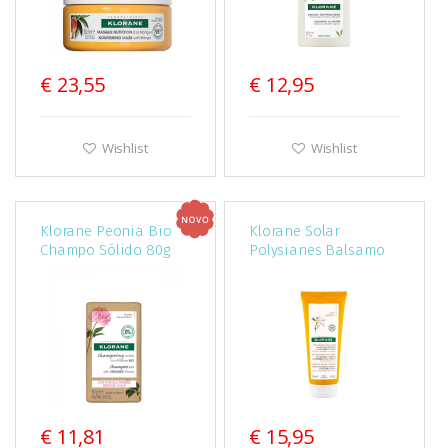
€ 23,55
€ 12,95
Wishlist
Wishlist
Klorane Peonia Bio
Klorane Solar
Champo Sólido 80g
Polysianes Balsamo
Rico Reparador 200
€ 11,81
€ 15,95