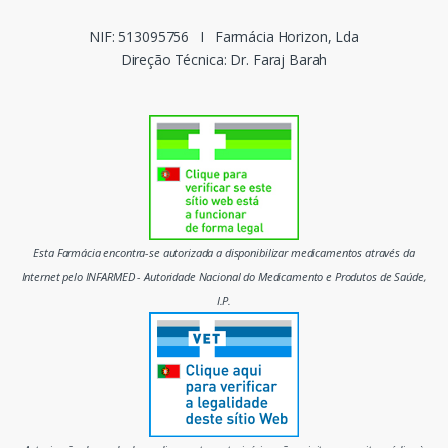
c
NIF: 513095756
I
Farmácia Horizon, Lda
Direção Técnica: Dr. Faraj Barah
a
s
d
o
m
Esta Farmácia encontra-se autorizada a disponibilizar medicamentos através da
e
Internet pelo INFARMED - Autoridade Nacional do Medicamento e Produtos de Saúde,
I.P.
r
c
a
d