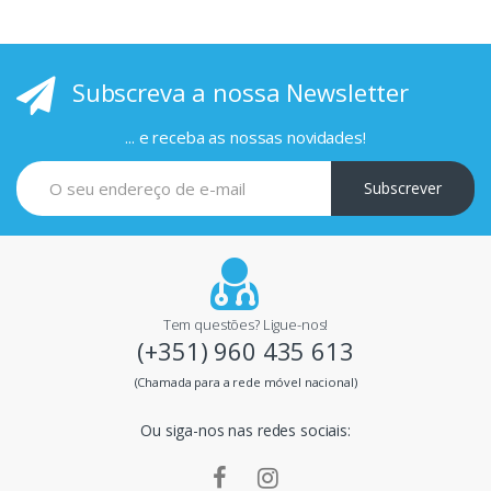
r
i
Subscreva a nossa Newsletter
n
c
... e receba as nossas novidades!
i
Subscrever
p
a
i
Tem questões? Ligue-nos!
(+351) 960 435 613
s
(Chamada para a rede móvel nacional)
m
Ou siga-nos nas redes sociais:
a
r