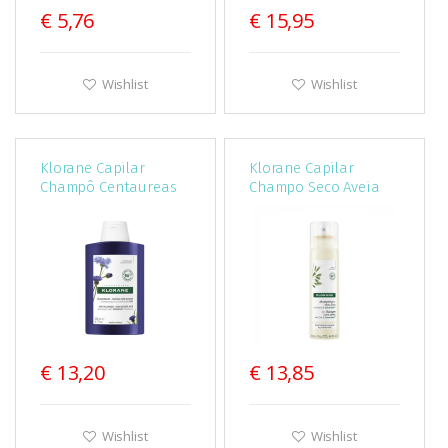
€ 5,76
€ 15,95
Wishlist
Wishlist
Klorane Capilar
Klorane Capilar
Champô Centaureas
Champo Seco Aveia
Azuis Cabelos
Extra-Suave 150ml
Grisalhos 200ml
€ 13,20
€ 13,85
Wishlist
Wishlist