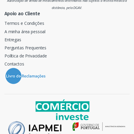
Autorização de venda de medicamentos veterinários não sujeitos a receita médica à
o
distância, pela DGAV.
Apoio ao Cliente
Termos e Condições
A minha área pessoal
Entregas
Perguntas Frequentes
Política de Privacidade
Contactos