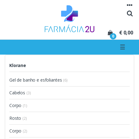
Seguir para navegação
Seguir para conteúdo
€ 0,00
0
☰
Klorane
Gel de banho e esfoliantes
(6)
Cabelos
(3)
Corpo
(1)
Rosto
(2)
Corpo
(2)