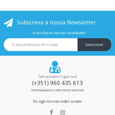
r
i
Subscreva a nossa Newsletter
n
c
... e receba as nossas novidades!
i
Subscrever
p
a
i
Tem questões? Ligue-nos!
(+351) 960 435 613
s
(Chamada para a rede móvel nacional)
m
Ou siga-nos nas redes sociais:
a
r