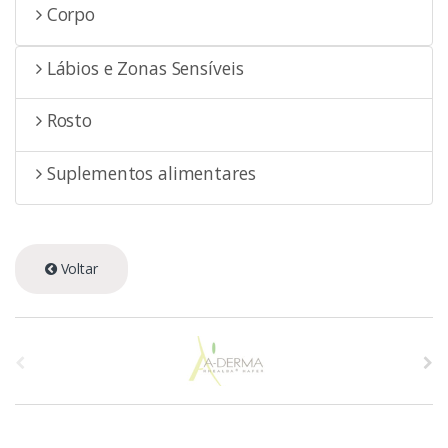
Corpo
Lábios e Zonas Sensíveis
Rosto
Suplementos alimentares
Voltar
A
s
p