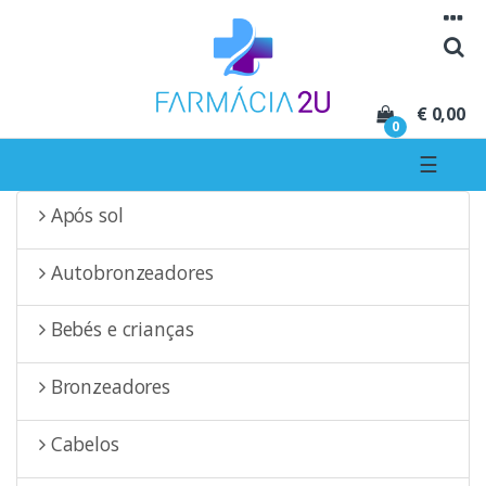
Seguir para navegação
Seguir para conteúdo
€ 0,00
0
☰
Após sol
Autobronzeadores
Bebés e crianças
Bronzeadores
Cabelos