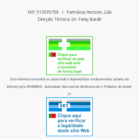
c
NIF: 513095756
I
Farmácia Horizon, Lda
Direção Técnica: Dr. Faraj Barah
a
s
d
o
m
Esta Farmácia encontra-se autorizada a disponibilizar medicamentos através da
e
Internet pelo INFARMED - Autoridade Nacional do Medicamento e Produtos de Saúde,
I.P.
r
c
a
d