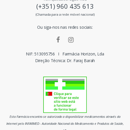
(+351) 960 435 613
s
(Chamada para a rede móvel nacional)
m
Ou siga-nos nas redes sociais:
a
r
c
NIF: 513095756
I
Farmácia Horizon, Lda
Direção Técnica: Dr. Faraj Barah
a
s
d
o
m
Esta Farmácia encontra-se autorizada a disponibilizar medicamentos através da
e
Internet pelo INFARMED - Autoridade Nacional do Medicamento e Produtos de Saúde,