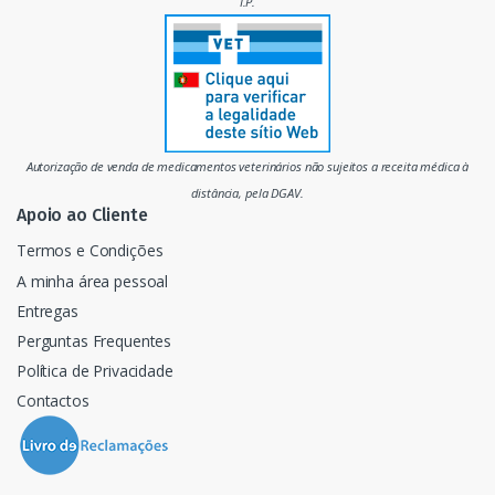
I.P.
r
c
a
d
Autorização de venda de medicamentos veterinários não sujeitos a receita médica à
o
distância, pela DGAV.
Apoio ao Cliente
Termos e Condições
A minha área pessoal
Entregas
Perguntas Frequentes
Política de Privacidade
Contactos