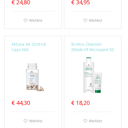
€ 24,80
€ 34,95
Wishlist
Wishlist
Aktuva AK Control
Biretix Cleanser
Caps X60
200ml+Of Micropeel 50
€ 44,30
€ 18,20
Wishlist
Wishlist