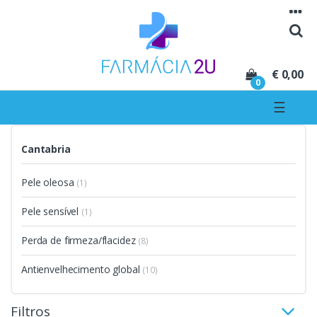
Seguir para navegação
Seguir para conteúdo
€ 0,00
0
☰
Cantabria
Pele oleosa
(1)
Pele sensível
(1)
Perda de firmeza/flacidez
(8)
Antienvelhecimento global
(10)
Filtros