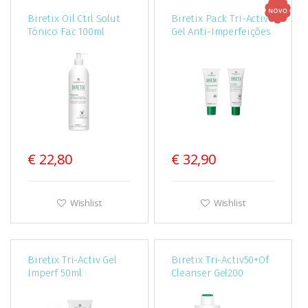
Biretix Oil Ctrl Solut
Biretix Pack Tri-Active
Tónico Fac 100ml
Gel Anti-Imperfeições
50ml + Hydramat Day
SPF30 50ml
€ 22,80
€ 32,90
Wishlist
Wishlist
Biretix Tri-Activ Gel
Biretix Tri-Activ50+Of
Imperf 50ml
Cleanser Gel200