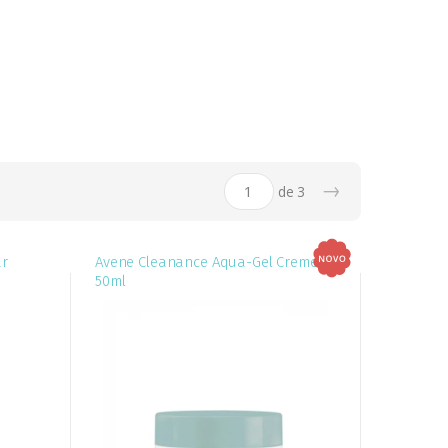
→
de
3
ar
Avene Cleanance Aqua-Gel Creme
50ml