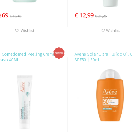
0,69
€ 12,99
€ 18,45
€ 21,25
Wishlist
Wishlist
e Comedomed Peeling Creme
Avene Solar Ultra Fluído Oil 
sivo 40Ml
SPF50 | 50ml