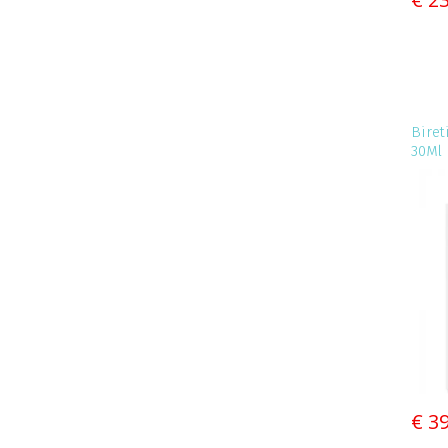
Biret
30Ml
€ 3