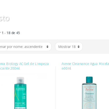
sto
 1 - 18 de 45
ma Biology AC Gel de Limpeza
Avene Cleanance Agua Micel
icante 200ml
400ml