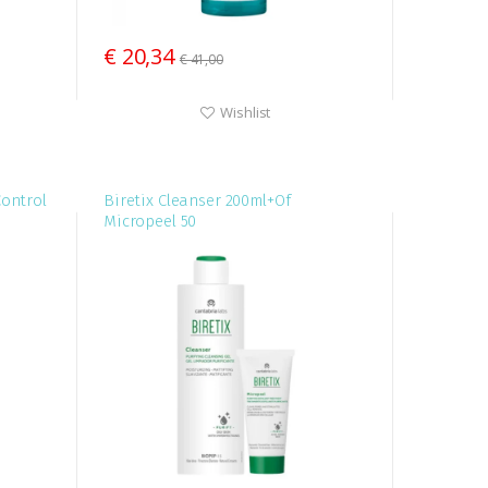
€ 20,34
€ 41,00
Wishlist
Control
Biretix Cleanser 200ml+Of
Micropeel 50