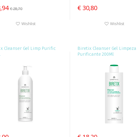
3,94
€ 30,80
€ 28,70
Wishlist
Wishlist
ix Cleanser Gel Limp Purific
Biretix Cleanser Gel Limpeza
l
Purificante 200Ml
3,00
€ 18,20