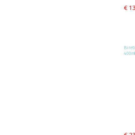
€ 1
Biret
400m
€ 2