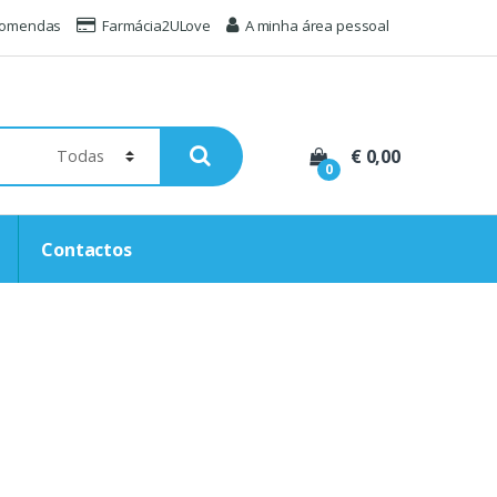
comendas
Farmácia2ULove
A minha área pessoal
€ 0,00
0
Contactos