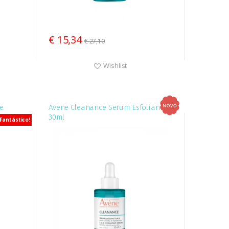
€ 15,34
€ 27,10
Wishlist
e
Avene Cleanance Serum Esfoliante
30ml
Fantástico!