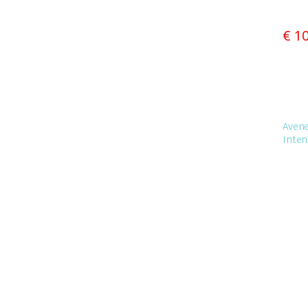
€ 1
Aven
Inten