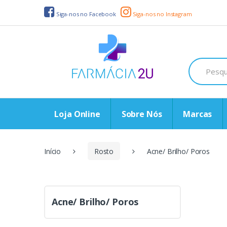
Seguir para navegação
Seguir para conteúdo
Siga-nos no Facebook
Siga-nos no Instagram
P
e
s
q
u
i
Loja Online
Sobre Nós
Marcas
s
a
r
p
Início
Rosto
Acne/ Brilho/ Poros
o
r
:
Acne/ Brilho/ Poros