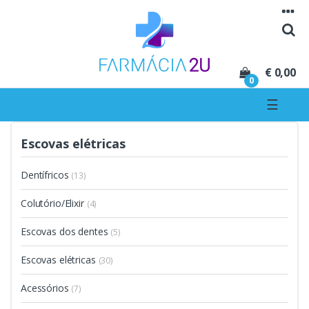
Seguir para navegação
Seguir para conteúdo
€ 0,00
0
☰
Escovas elétricas
Dentífricos
(13)
Colutório/Elixir
(4)
Escovas dos dentes
(5)
Escovas elétricas
(30)
Acessórios
(7)