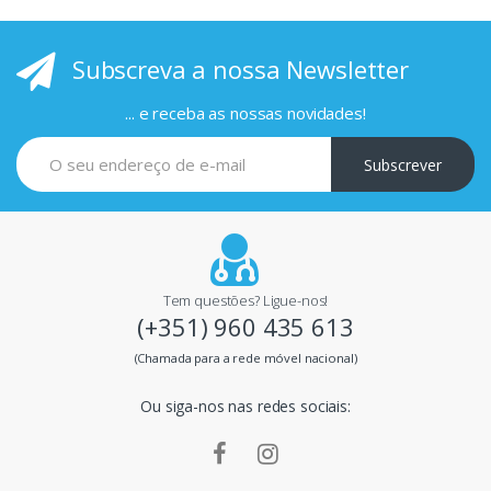
i
Subscreva a nossa Newsletter
n
c
... e receba as nossas novidades!
i
Subscrever
p
a
i
Tem questões? Ligue-nos!
(+351) 960 435 613
s
(Chamada para a rede móvel nacional)
m
Ou siga-nos nas redes sociais:
a
r