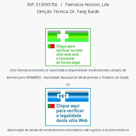
c
NIF: 513095756
I
Farmácia Horizon, Lda
Direção Técnica: Dr. Faraj Barah
a
s
d
o
m
Esta Farmácia encontra-se autorizada a disponibilizar medicamentos através da
e
Internet pelo INFARMED - Autoridade Nacional do Medicamento e Produtos de Saúde,
I.P.
r
c
a
d
Autorização de venda de medicamentos veterinários não sujeitos a receita médica à