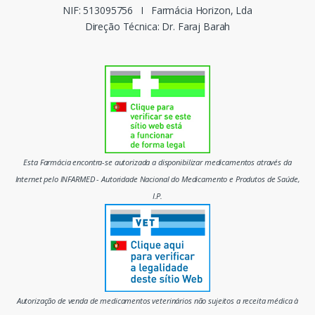
c
NIF: 513095756
I
Farmácia Horizon, Lda
Direção Técnica: Dr. Faraj Barah
a
s
d
o
m
Esta Farmácia encontra-se autorizada a disponibilizar medicamentos através da
e
Internet pelo INFARMED - Autoridade Nacional do Medicamento e Produtos de Saúde,
I.P.
r
c
a
d
Autorização de venda de medicamentos veterinários não sujeitos a receita médica à