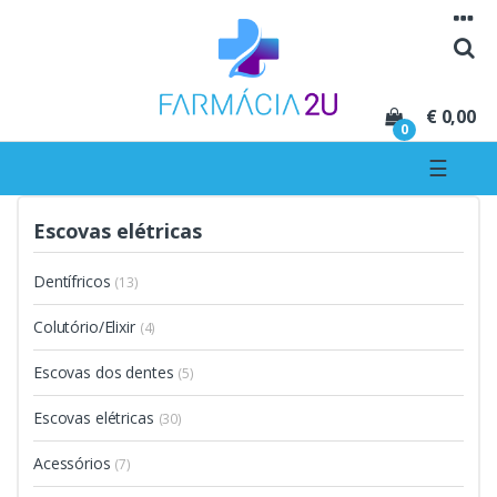
Seguir para navegação
Seguir para conteúdo
€ 0,00
0
☰
Escovas elétricas
Dentífricos
(13)
Colutório/Elixir
(4)
Escovas dos dentes
(5)
Escovas elétricas
(30)
Acessórios
(7)