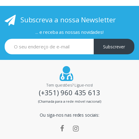
i
Subscreva a nossa Newsletter
n
c
... e receba as nossas novidades!
i
Subscrever
p
a
i
Tem questões? Ligue-nos!
(+351) 960 435 613
s
(Chamada para a rede móvel nacional)
m
Ou siga-nos nas redes sociais:
a
r