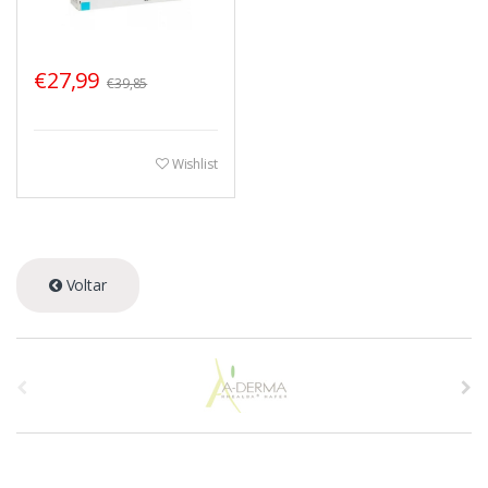
€27,99
€39,85
Wishlist
Voltar
A
s
p