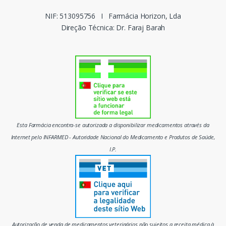
c
NIF: 513095756
I
Farmácia Horizon, Lda
Direção Técnica: Dr. Faraj Barah
a
s
d
o
m
Esta Farmácia encontra-se autorizada a disponibilizar medicamentos através da
e
Internet pelo INFARMED - Autoridade Nacional do Medicamento e Produtos de Saúde,
I.P.
r
c
a
d
Autorização de venda de medicamentos veterinários não sujeitos a receita médica à