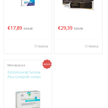
€17,89
€29,39
€34,40
€29,90
Wishlist
Wishlist
Menopausa
Estromineral Serena
Plus Compx30 comps