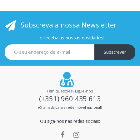
r
i
Subscreva a nossa Newsletter
n
c
... e receba as nossas novidades!
i
Subscrever
p
a
i
Tem questões? Ligue-nos!
(+351) 960 435 613
s
(Chamada para a rede móvel nacional)
m
Ou siga-nos nas redes sociais:
a
r