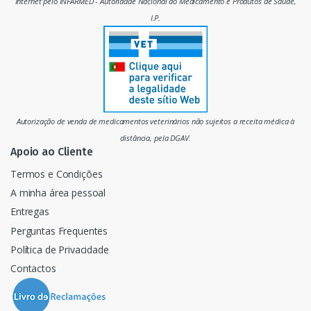
e
Internet pelo INFARMED - Autoridade Nacional do Medicamento e Produtos de Saúde,
I.P.
r
c
a
d
Autorização de venda de medicamentos veterinários não sujeitos a receita médica à
o
distância, pela DGAV.
Apoio ao Cliente
Termos e Condições
A minha área pessoal
Entregas
Perguntas Frequentes
Política de Privacidade
Contactos