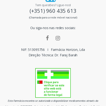
i
Tem questões? Ligue-nos!
(+351) 960 435 613
s
(Chamada para a rede móvel nacional)
m
Ou siga-nos nas redes sociais:
a
r
c
NIF: 513095756
I
Farmácia Horizon, Lda
Direção Técnica: Dr. Faraj Barah
a
s
d
o
m
Esta Farmácia encontra-se autorizada a disponibilizar medicamentos através da