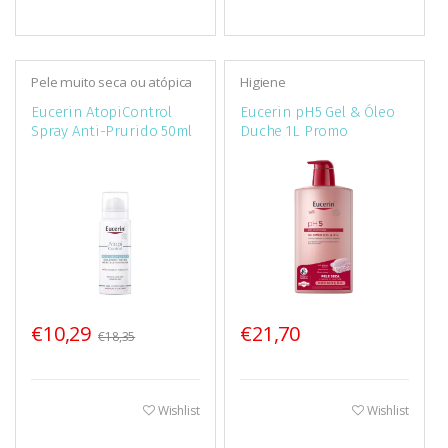
Pele muito seca ou atópica
Higiene
Eucerin AtopiControl
Eucerin pH5 Gel & Óleo
Spray Anti-Prurido 50ml
Duche 1L Promo
€10,29
€21,70
€18,35
Wishlist
Wishlist