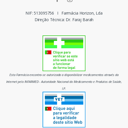
r
c
NIF: 513095756
I
Farmácia Horizon, Lda
Direção Técnica: Dr. Faraj Barah
a
s
d
o
m
Esta Farmácia encontra-se autorizada a disponibilizar medicamentos através da
e
Internet pelo INFARMED - Autoridade Nacional do Medicamento e Produtos de Saúde,
I.P.
r
c
a
d