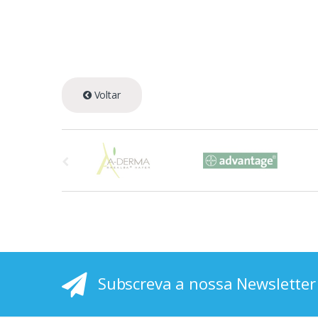
Voltar
A
s
p
r
i
Subscreva a nossa Newsletter
n
c