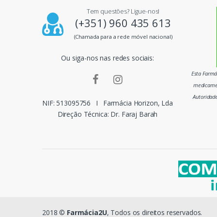
Tem questões? Ligue-nos!
i
(+351) 960 435 613
p
(Chamada para a rede móvel nacional)
a
Ou siga-nos nas redes sociais:
i
Esta Farmác
medicamen
s
Autoridad
NIF: 513095756
I
Farmácia Horizon, Lda
m
Direção Técnica: Dr. Faraj Barah
a
r
c
a
s
2018 ©
Farmácia2U
, Todos os direitos reservados.