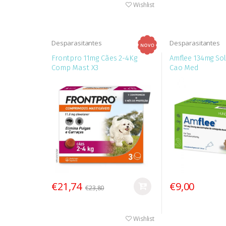
Wishlist
Desparasitantes
Desparasitantes
Frontpro 11mg Cães 2-4Kg
Amflee 134mg Sol
Comp Mast X3
Cao Med
€21,74
€9,00
€23,80
Wishlist