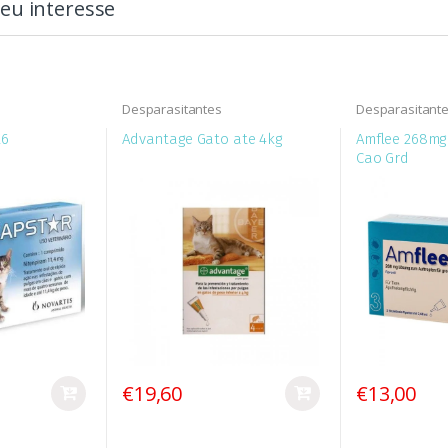
eu interesse
Desparasitantes
Desparasitant
X6
Advantage Gato ate 4kg
Amflee 268mg 
Cao Grd
€19,60
€13,00