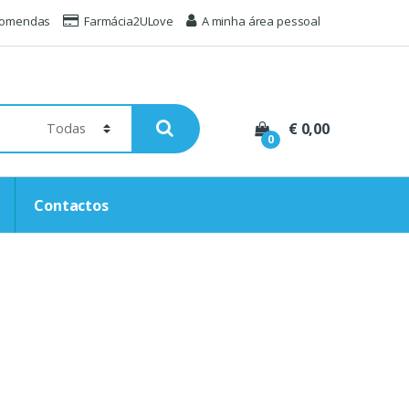
comendas
Farmácia2ULove
A minha área pessoal
€ 0,00
0
Contactos