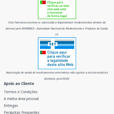
o
m
Esta Farmácia encontra-se autorizada a disponibilizar medicamentos através da
e
Internet pelo INFARMED - Autoridade Nacional do Medicamento e Produtos de Saúde,
I.P.
r
c
a
d
Autorização de venda de medicamentos veterinários não sujeitos a receita médica à
o
distância, pela DGAV.
Apoio ao Cliente
Termos e Condições
A minha área pessoal
Entregas
Perguntas Frequentes