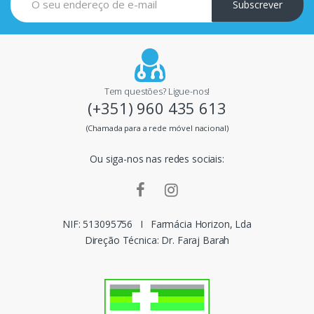
i
Subscrever
p
a
i
Tem questões? Ligue-nos!
(+351) 960 435 613
s
(Chamada para a rede móvel nacional)
m
Ou siga-nos nas redes sociais:
a
r
c
NIF: 513095756
I
Farmácia Horizon, Lda
Direção Técnica: Dr. Faraj Barah
a
s
d