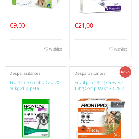
€9,00
€21,00
Wishlist
Wishlist
Desparasitantes
Desparasitantes
Frontline Combo Cao 20-
Frontpro 28mg Cães >4-
40kg X1 pipeta
10Kg Comp Mast X3, 28.3
mg comp mast VET