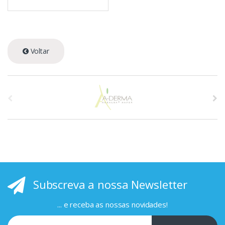
Voltar
A
s
p
r
i
Subscreva a nossa Newsletter
n
c
... e receba as nossas novidades!