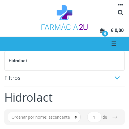
Seguir para navegação
Seguir para conteúdo
€ 0,00
0
☰
Hidrolact
Filtros
Hidrolact
→
de