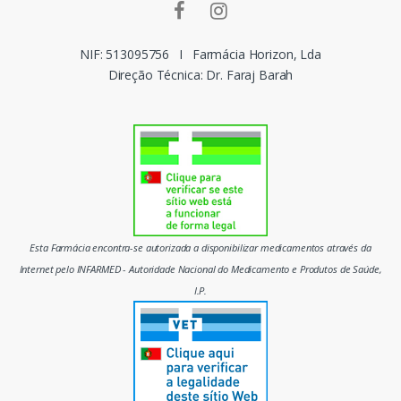
r
c
NIF: 513095756
I
Farmácia Horizon, Lda
Direção Técnica: Dr. Faraj Barah
a
s
d
o
m
Esta Farmácia encontra-se autorizada a disponibilizar medicamentos através da
e
Internet pelo INFARMED - Autoridade Nacional do Medicamento e Produtos de Saúde,
I.P.
r
c
a