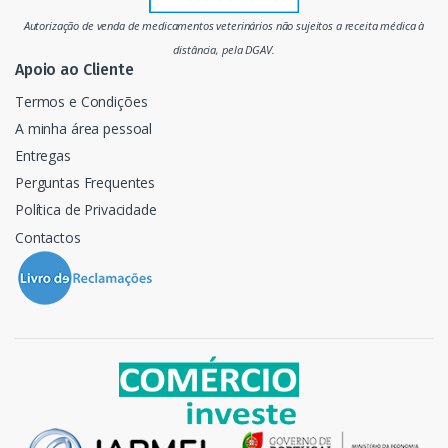
d
Autorização de venda de medicamentos veterinários não sujeitos a receita médica à
o
distância, pela DGAV.
Apoio ao Cliente
Termos e Condições
A minha área pessoal
Entregas
Perguntas Frequentes
Política de Privacidade
Contactos