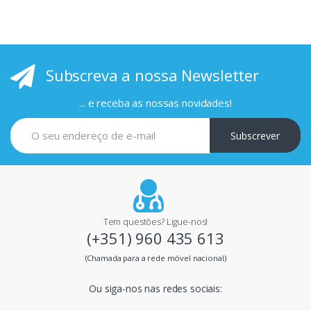
r
i
Subscreva a nossa Newsletter
n
c
... e receba as nossas novidades!
i
Subscrever
p
a
i
Tem questões? Ligue-nos!
(+351) 960 435 613
s
(Chamada para a rede móvel nacional)
m
Ou siga-nos nas redes sociais:
a