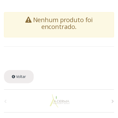
Nenhum produto foi
encontrado.
Voltar
A
s
p