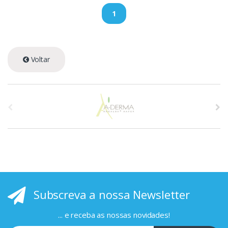
1
Voltar
A
s
p
r
i
Subscreva a nossa Newsletter
n
c
... e receba as nossas novidades!