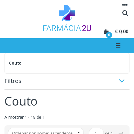
Seguir para navegação
Seguir para conteúdo
€ 0,00
0
☰
Couto
Filtros
Couto
A mostrar 1 - 18 de 1
→
de
1