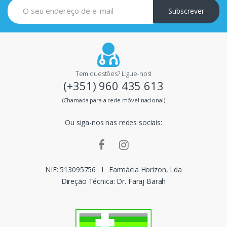
i
Subscrever
p
a
i
Tem questões? Ligue-nos!
(+351) 960 435 613
s
(Chamada para a rede móvel nacional)
m
Ou siga-nos nas redes sociais:
a
r
c
NIF: 513095756
I
Farmácia Horizon, Lda
Direção Técnica: Dr. Faraj Barah
a
s