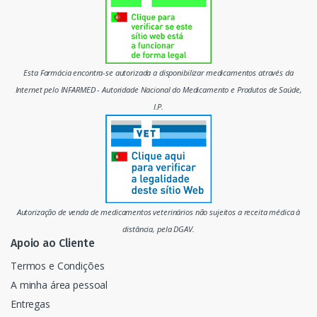
d
o
m
Esta Farmácia encontra-se autorizada a disponibilizar medicamentos através da
e
Internet pelo INFARMED - Autoridade Nacional do Medicamento e Produtos de Saúde,
I.P.
r
c
a
d
Autorização de venda de medicamentos veterinários não sujeitos a receita médica à
o
distância, pela DGAV.
Apoio ao Cliente
Termos e Condições
A minha área pessoal
Entregas