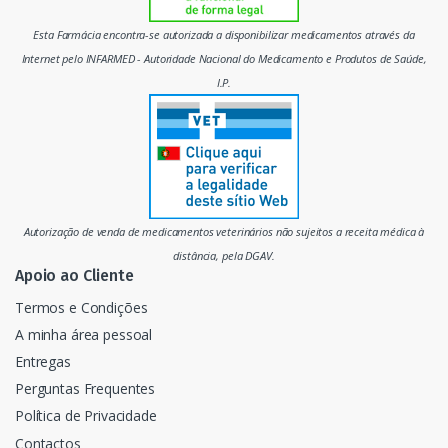
m
Esta Farmácia encontra-se autorizada a disponibilizar medicamentos através da
e
Internet pelo INFARMED - Autoridade Nacional do Medicamento e Produtos de Saúde,
I.P.
r
c
a
d
Autorização de venda de medicamentos veterinários não sujeitos a receita médica à
o
distância, pela DGAV.
Apoio ao Cliente
Termos e Condições
A minha área pessoal
Entregas
Perguntas Frequentes
Política de Privacidade
Contactos