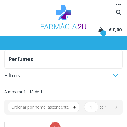
Seguir para navegação
Seguir para conteúdo
€ 0,00
0
☰
Perfumes
Filtros
A mostrar 1 - 18 de 1
→
de
1