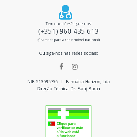
a
i
Tem questões? Ligue-nos!
(+351) 960 435 613
s
(Chamada para a rede móvel nacional)
m
Ou siga-nos nas redes sociais:
a
r
c
NIF: 513095756
I
Farmácia Horizon, Lda
Direção Técnica: Dr. Faraj Barah
a
s
d
o