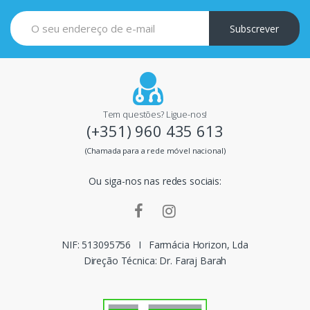
i
Subscrever
p
a
i
Tem questões? Ligue-nos!
(+351) 960 435 613
s
(Chamada para a rede móvel nacional)
m
Ou siga-nos nas redes sociais:
a
r
c
NIF: 513095756
I
Farmácia Horizon, Lda
Direção Técnica: Dr. Faraj Barah
a
s