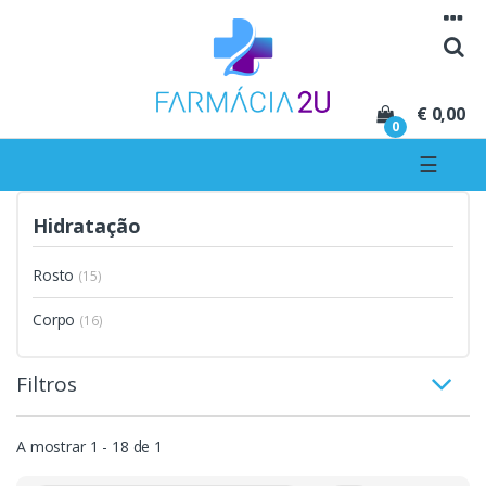
Seguir para navegação
Seguir para conteúdo
€ 0,00
0
☰
Hidratação
Rosto
(15)
Corpo
(16)
Filtros
A mostrar 1 - 18 de 1