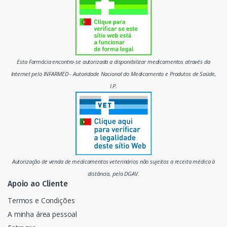
d
o
m
Esta Farmácia encontra-se autorizada a disponibilizar medicamentos através da
e
Internet pelo INFARMED - Autoridade Nacional do Medicamento e Produtos de Saúde,
I.P.
r
c
a
d
Autorização de venda de medicamentos veterinários não sujeitos a receita médica à
o
distância, pela DGAV.
Apoio ao Cliente
Termos e Condições
A minha área pessoal