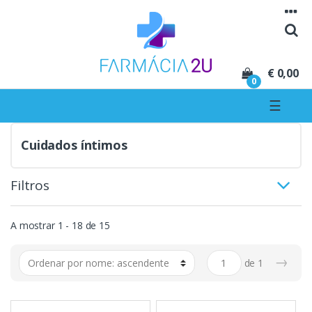
Seguir para navegação
Seguir para conteúdo
€ 0,00
0
☰
Cuidados íntimos
Filtros
A mostrar 1 - 18 de 15
→
de
1