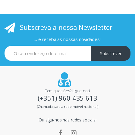
r
i
Subscreva a nossa Newsletter
n
c
... e receba as nossas novidades!
i
Subscrever
p
a
i
Tem questões? Ligue-nos!
(+351) 960 435 613
s
(Chamada para a rede móvel nacional)
m
Ou siga-nos nas redes sociais:
a