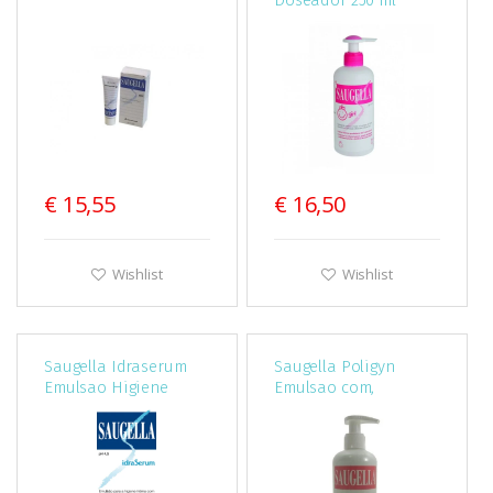
€ 15,55
€ 16,50
Wishlist
Wishlist
Saugella Idraserum
Saugella Poligyn
Emulsao Higiene
Emulsao com,
Intima 200 Ml
Doseador 250 ml