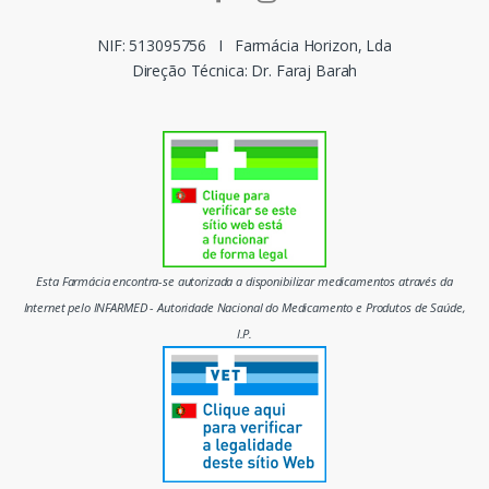
r
c
NIF: 513095756
I
Farmácia Horizon, Lda
Direção Técnica: Dr. Faraj Barah
a
s
d
o
m
Esta Farmácia encontra-se autorizada a disponibilizar medicamentos através da
e
Internet pelo INFARMED - Autoridade Nacional do Medicamento e Produtos de Saúde,
I.P.
r
c
a
d