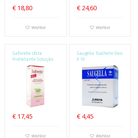
€ 18,80
€ 24,60
Wishlist
Wishlist
Saforelle Ultra
Saugella Toalhete Deo
Hidratante Solução
X 10
Lavagem Pele Sensível
250 Ml
€ 17,45
€ 4,45
Wishlist
Wishlist