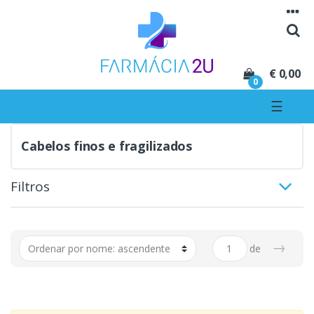
Seguir para navegação
Seguir para conteúdo
€ 0,00
0
☰
Cabelos finos e fragilizados
Filtros
→
de