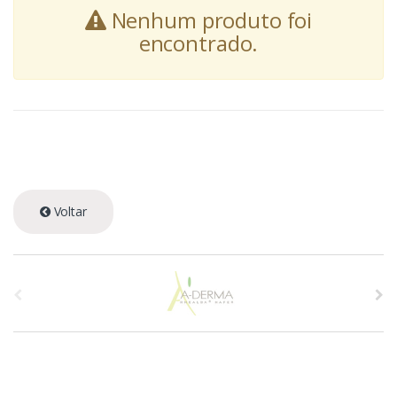
Nenhum produto foi
encontrado.
Voltar
A
s
p
r