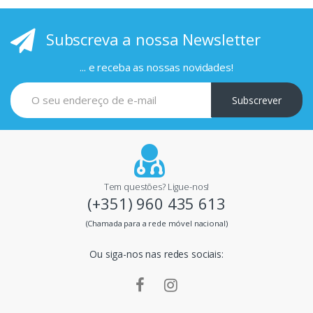
i
Subscreva a nossa Newsletter
n
c
... e receba as nossas novidades!
i
Subscrever
p
a
i
Tem questões? Ligue-nos!
(+351) 960 435 613
s
(Chamada para a rede móvel nacional)
m
Ou siga-nos nas redes sociais:
a
r