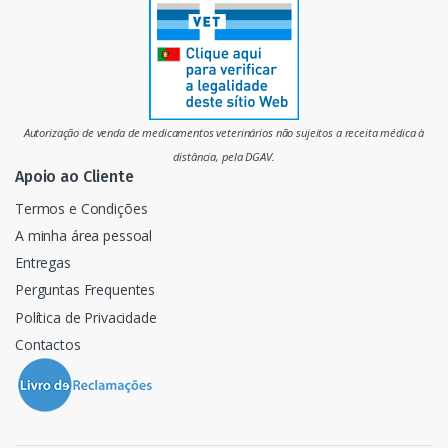
r
c
a
d
Autorização de venda de medicamentos veterinários não sujeitos a receita médica à
o
distância, pela DGAV.
Apoio ao Cliente
Termos e Condições
A minha área pessoal
Entregas
Perguntas Frequentes
Política de Privacidade
Contactos