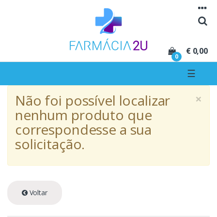
Seguir para navegação
Seguir para conteúdo
€ 0,00
0
☰
×
Não foi possível localizar
nenhum produto que
correspondesse a sua
solicitação.
Voltar