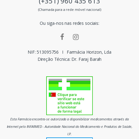
(+351) 960 435 613
s
(Chamada para a rede móvel nacional)
m
Ou siga-nos nas redes sociais:
a
r
c
NIF: 513095756
I
Farmácia Horizon, Lda
Direção Técnica: Dr. Faraj Barah
a
s
d
o
m
Esta Farmácia encontra-se autorizada a disponibilizar medicamentos através da
e
Internet pelo INFARMED - Autoridade Nacional do Medicamento e Produtos de Saúde,
I.P.