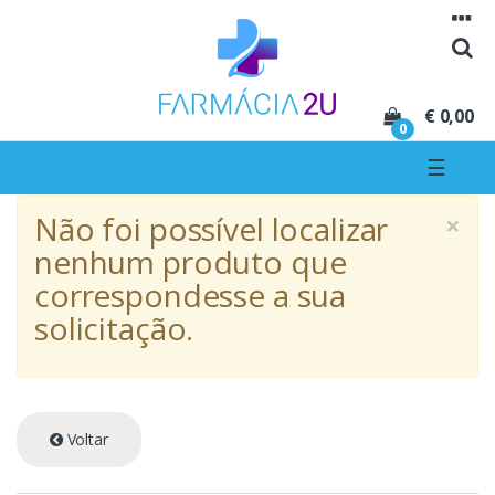
Seguir para navegação
Seguir para conteúdo
€ 0,00
0
☰
×
Não foi possível localizar
nenhum produto que
correspondesse a sua
solicitação.
Voltar