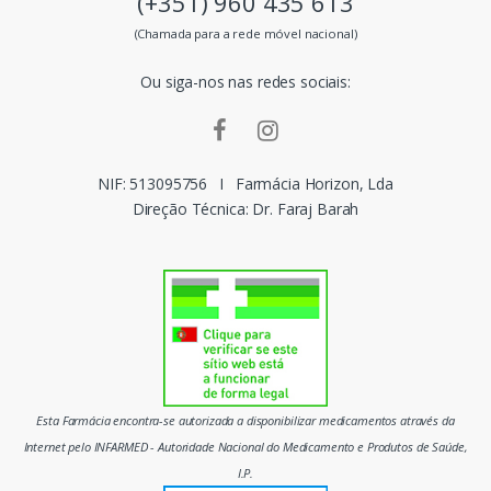
(+351) 960 435 613
s
(Chamada para a rede móvel nacional)
m
Ou siga-nos nas redes sociais:
a
r
c
NIF: 513095756
I
Farmácia Horizon, Lda
Direção Técnica: Dr. Faraj Barah
a
s
d
o
m
Esta Farmácia encontra-se autorizada a disponibilizar medicamentos através da
e
Internet pelo INFARMED - Autoridade Nacional do Medicamento e Produtos de Saúde,
I.P.