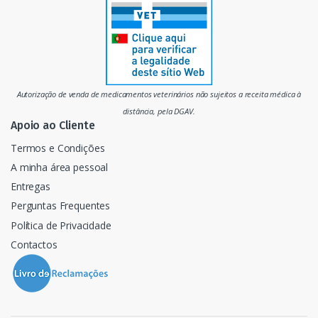
r
c
a
d
Autorização de venda de medicamentos veterinários não sujeitos a receita médica à
o
distância, pela DGAV.
Apoio ao Cliente
Termos e Condições
A minha área pessoal
Entregas
Perguntas Frequentes
Política de Privacidade
Contactos