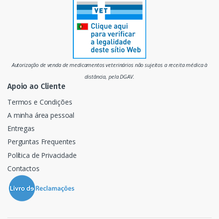
r
c
a
d
Autorização de venda de medicamentos veterinários não sujeitos a receita médica à
o
distância, pela DGAV.
Apoio ao Cliente
Termos e Condições
A minha área pessoal
Entregas
Perguntas Frequentes
Política de Privacidade
Contactos