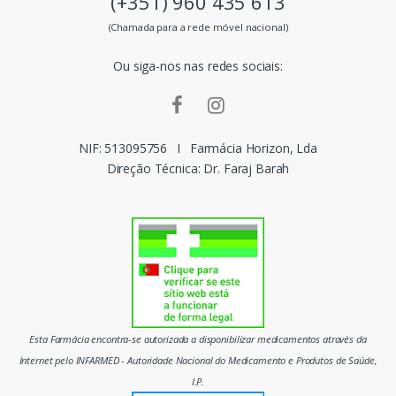
(+351) 960 435 613
s
(Chamada para a rede móvel nacional)
m
Ou siga-nos nas redes sociais:
a
r
c
NIF: 513095756
I
Farmácia Horizon, Lda
Direção Técnica: Dr. Faraj Barah
a
s
d
o
m
Esta Farmácia encontra-se autorizada a disponibilizar medicamentos através da
e
Internet pelo INFARMED - Autoridade Nacional do Medicamento e Produtos de Saúde,
I.P.