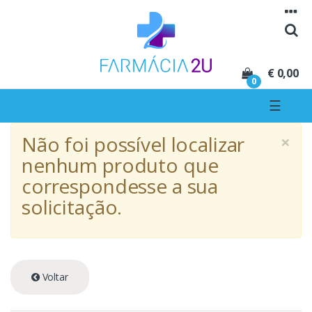
Seguir para navegação
Seguir para conteúdo
€ 0,00
0
☰
×
Não foi possível localizar
nenhum produto que
correspondesse a sua
solicitação.
Voltar