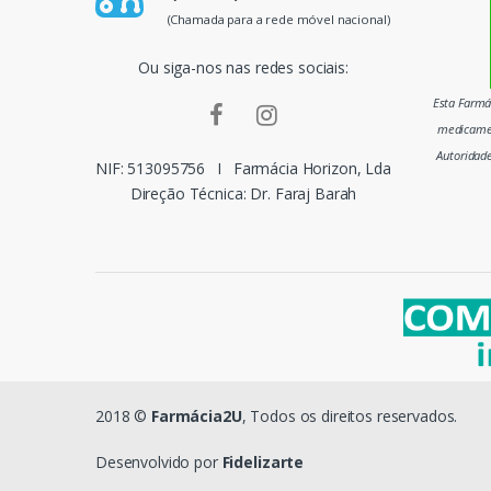
p
(Chamada para a rede móvel nacional)
a
Ou siga-nos nas redes sociais:
i
Esta Farmác
medicamen
s
Autoridad
NIF: 513095756
I
Farmácia Horizon, Lda
m
Direção Técnica: Dr. Faraj Barah
a
r
c
a
s
2018 ©
Farmácia2U
, Todos os direitos reservados.
d
Desenvolvido por
Fidelizarte