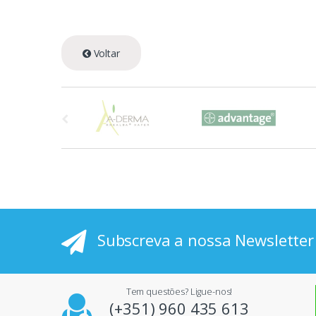
Voltar
A
s
p
r
i
Subscreva a nossa Newsletter
n
c
Tem questões? Ligue-nos!
i
(+351) 960 435 613