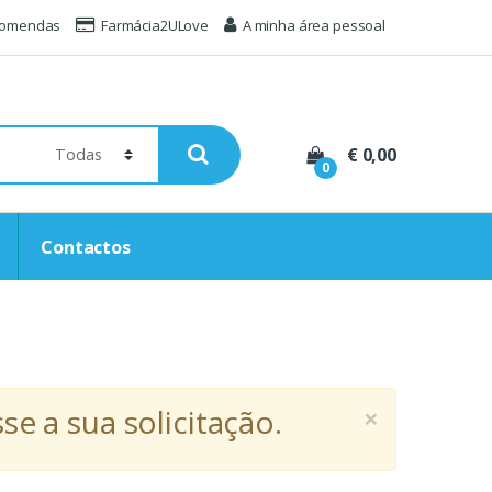
comendas
Farmácia2ULove
A minha área pessoal
€ 0,00
0
Contactos
×
e a sua solicitação.