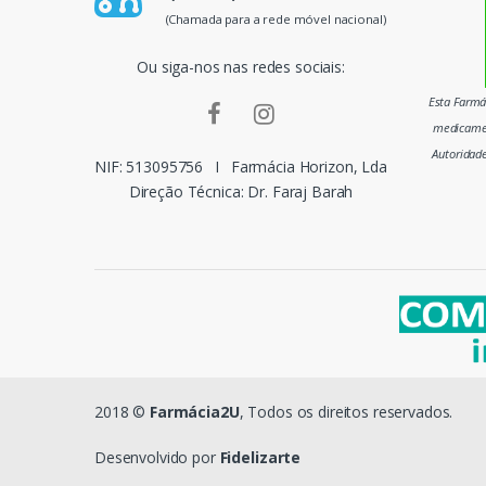
p
(Chamada para a rede móvel nacional)
a
Ou siga-nos nas redes sociais:
i
Esta Farmác
medicamen
s
Autoridad
NIF: 513095756
I
Farmácia Horizon, Lda
m
Direção Técnica: Dr. Faraj Barah
a
r
c
a
s
2018 ©
Farmácia2U
, Todos os direitos reservados.
d
Desenvolvido por
Fidelizarte