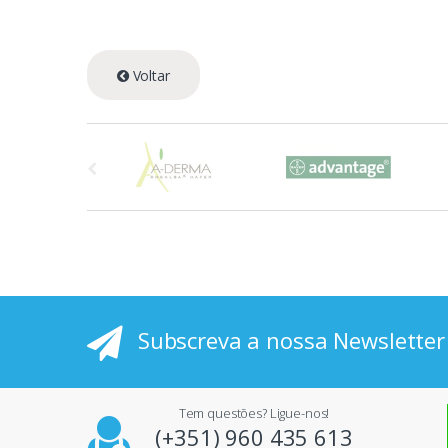
Voltar
A
s
p
r
i
Subscreva a nossa Newsletter
n
c
Tem questões? Ligue-nos!
i
(+351) 960 435 613