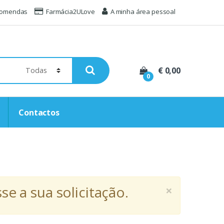
comendas
Farmácia2ULove
A minha área pessoal
€ 0,00
0
Contactos
×
e a sua solicitação.