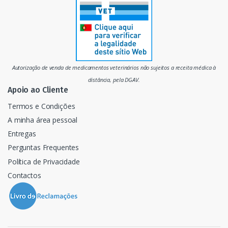
r
c
a
d
Autorização de venda de medicamentos veterinários não sujeitos a receita médica à
o
distância, pela DGAV.
Apoio ao Cliente
Termos e Condições
A minha área pessoal
Entregas
Perguntas Frequentes
Política de Privacidade
Contactos