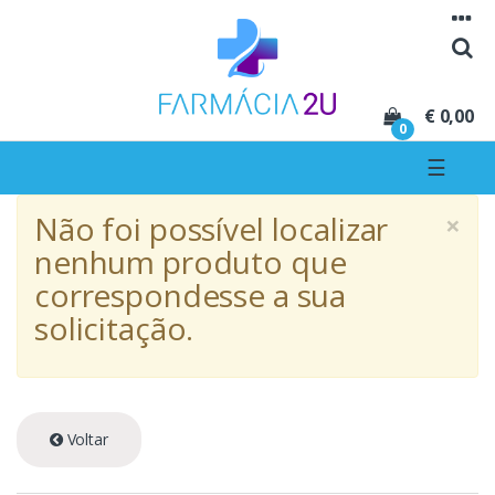
Seguir para navegação
Seguir para conteúdo
€ 0,00
0
☰
×
Não foi possível localizar
nenhum produto que
correspondesse a sua
solicitação.
Voltar