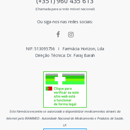
(+351) 960 435 613
s
(Chamada para a rede móvel nacional)
m
Ou siga-nos nas redes sociais:
a
r
c
NIF: 513095756
I
Farmácia Horizon, Lda
Direção Técnica: Dr. Faraj Barah
a
s
d
o
m
Esta Farmácia encontra-se autorizada a disponibilizar medicamentos através da
e
Internet pelo INFARMED - Autoridade Nacional do Medicamento e Produtos de Saúde,
I.P.