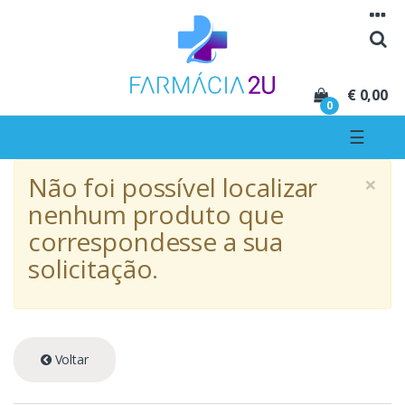
Seguir para navegação
Seguir para conteúdo
€ 0,00
0
☰
×
Não foi possível localizar
nenhum produto que
correspondesse a sua
solicitação.
Voltar