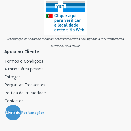
r
c
a
d
Autorização de venda de medicamentos veterinários não sujeitos a receita médica à
o
distância, pela DGAV.
Apoio ao Cliente
Termos e Condições
A minha área pessoal
Entregas
Perguntas Frequentes
Política de Privacidade
Contactos