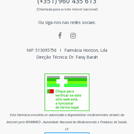
(+351) 960 435 613
s
(Chamada para a rede móvel nacional)
m
Ou siga-nos nas redes sociais:
a
r
c
NIF: 513095756
I
Farmácia Horizon, Lda
Direção Técnica: Dr. Faraj Barah
a
s
d
o
m
Esta Farmácia encontra-se autorizada a disponibilizar medicamentos através da
e
Internet pelo INFARMED - Autoridade Nacional do Medicamento e Produtos de Saúde,
I.P.