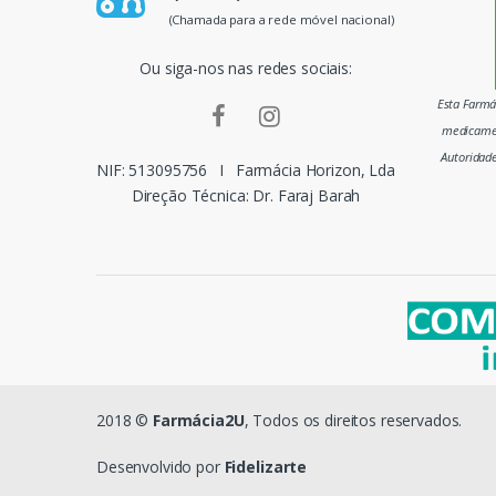
p
(Chamada para a rede móvel nacional)
a
Ou siga-nos nas redes sociais:
i
Esta Farmác
medicamen
s
Autoridad
NIF: 513095756
I
Farmácia Horizon, Lda
m
Direção Técnica: Dr. Faraj Barah
a
r
c
a
s
2018 ©
Farmácia2U
, Todos os direitos reservados.
d
Desenvolvido por
Fidelizarte