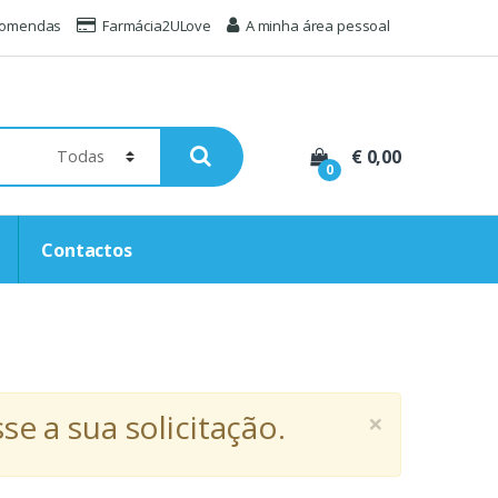
comendas
Farmácia2ULove
A minha área pessoal
€ 0,00
0
Contactos
×
e a sua solicitação.