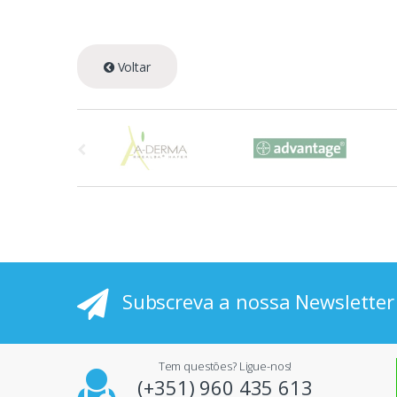
Voltar
A
s
p
r
i
Subscreva a nossa Newsletter
n
c
Tem questões? Ligue-nos!
i
(+351) 960 435 613