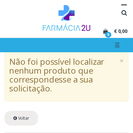
Seguir para navegação
Seguir para conteúdo
€ 0,00
0
☰
×
Não foi possível localizar
nenhum produto que
correspondesse a sua
solicitação.
Voltar