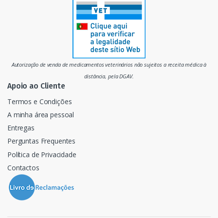
r
c
a
d
Autorização de venda de medicamentos veterinários não sujeitos a receita médica à
o
distância, pela DGAV.
Apoio ao Cliente
Termos e Condições
A minha área pessoal
Entregas
Perguntas Frequentes
Política de Privacidade
Contactos