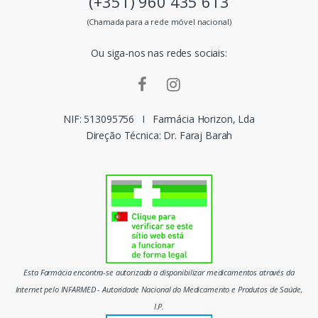
(+351) 960 435 613
s
(Chamada para a rede móvel nacional)
m
Ou siga-nos nas redes sociais:
a
r
c
NIF: 513095756
I
Farmácia Horizon, Lda
Direção Técnica: Dr. Faraj Barah
a
s
d
o
m
Esta Farmácia encontra-se autorizada a disponibilizar medicamentos através da
e
Internet pelo INFARMED - Autoridade Nacional do Medicamento e Produtos de Saúde,
I.P.