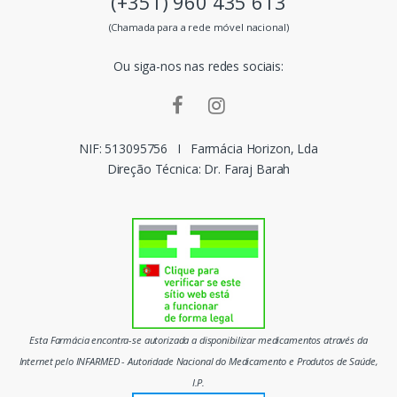
(+351) 960 435 613
s
(Chamada para a rede móvel nacional)
m
Ou siga-nos nas redes sociais:
a
r
c
NIF: 513095756
I
Farmácia Horizon, Lda
Direção Técnica: Dr. Faraj Barah
a
s
d
o
m
Esta Farmácia encontra-se autorizada a disponibilizar medicamentos através da
e
Internet pelo INFARMED - Autoridade Nacional do Medicamento e Produtos de Saúde,
I.P.