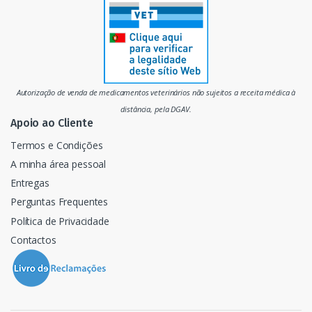
r
c
a
d
Autorização de venda de medicamentos veterinários não sujeitos a receita médica à
o
distância, pela DGAV.
Apoio ao Cliente
Termos e Condições
A minha área pessoal
Entregas
Perguntas Frequentes
Política de Privacidade
Contactos