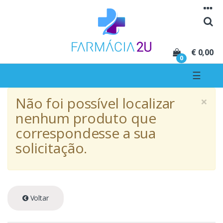
Seguir para navegação
Seguir para conteúdo
€ 0,00
0
☰
×
Não foi possível localizar
nenhum produto que
correspondesse a sua
solicitação.
Voltar