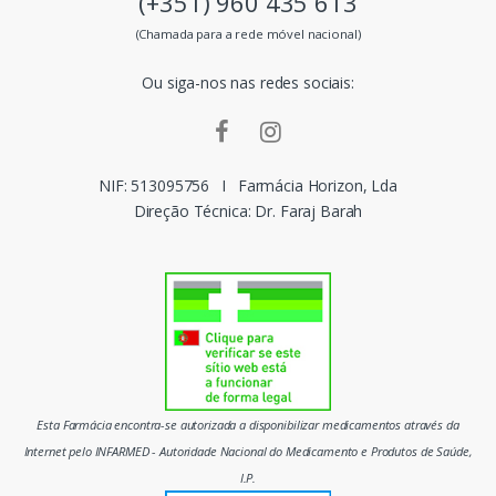
(+351) 960 435 613
s
(Chamada para a rede móvel nacional)
m
Ou siga-nos nas redes sociais:
a
r
c
NIF: 513095756
I
Farmácia Horizon, Lda
Direção Técnica: Dr. Faraj Barah
a
s
d
o
m
Esta Farmácia encontra-se autorizada a disponibilizar medicamentos através da
e
Internet pelo INFARMED - Autoridade Nacional do Medicamento e Produtos de Saúde,
I.P.