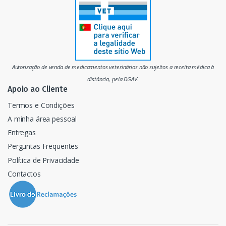
r
c
a
d
Autorização de venda de medicamentos veterinários não sujeitos a receita médica à
o
distância, pela DGAV.
Apoio ao Cliente
Termos e Condições
A minha área pessoal
Entregas
Perguntas Frequentes
Política de Privacidade
Contactos