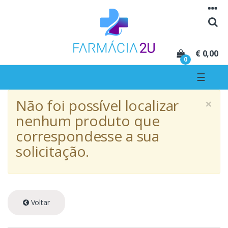
Seguir para navegação
Seguir para conteúdo
€ 0,00
0
☰
×
Não foi possível localizar
nenhum produto que
correspondesse a sua
solicitação.
Voltar