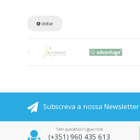
Voltar
A
s
p
r
i
Subscreva a nossa Newsletter
n
c
Tem questões? Ligue-nos!
i
(+351) 960 435 613