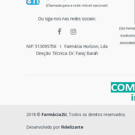
p
(Chamada para a rede móvel nacional)
a
Ou siga-nos nas redes sociais:
i
Esta Farmác
medicamen
s
Autoridad
NIF: 513095756
I
Farmácia Horizon, Lda
m
Direção Técnica: Dr. Faraj Barah
a
r
c
a
s
2018 ©
Farmácia2U
, Todos os direitos reservados.
d
Desenvolvido por
Fidelizarte