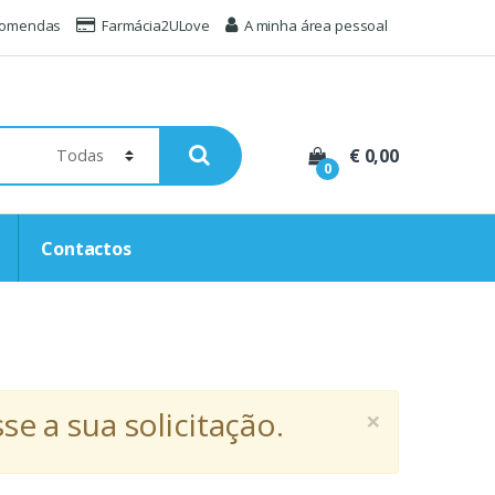
comendas
Farmácia2ULove
A minha área pessoal
€ 0,00
0
Contactos
×
e a sua solicitação.