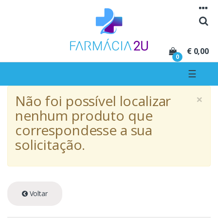
Seguir para navegação
Seguir para conteúdo
€ 0,00
0
☰
×
Não foi possível localizar
nenhum produto que
correspondesse a sua
solicitação.
Voltar