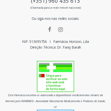
(+351) 960 435 613
s
(Chamada para a rede móvel nacional)
m
Ou siga-nos nas redes sociais:
a
r
c
NIF: 513095756
I
Farmácia Horizon, Lda
Direção Técnica: Dr. Faraj Barah
a
s
d
o
m
Esta Farmácia encontra-se autorizada a disponibilizar medicamentos através da
e
Internet pelo INFARMED - Autoridade Nacional do Medicamento e Produtos de Saúde,
I.P.