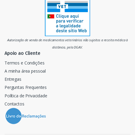
r
c
a
d
Autorização de venda de medicamentos veterinários não sujeitos a receita médica à
o
distância, pela DGAV.
Apoio ao Cliente
Termos e Condições
A minha área pessoal
Entregas
Perguntas Frequentes
Política de Privacidade
Contactos