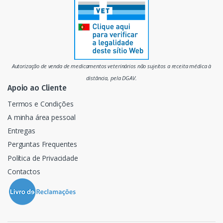
r
c
a
d
Autorização de venda de medicamentos veterinários não sujeitos a receita médica à
o
distância, pela DGAV.
Apoio ao Cliente
Termos e Condições
A minha área pessoal
Entregas
Perguntas Frequentes
Política de Privacidade
Contactos