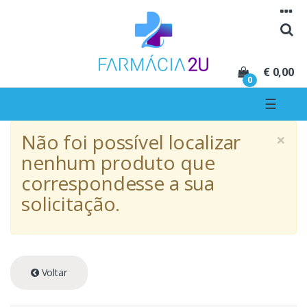
Seguir para navegação
Seguir para conteúdo
€ 0,00
0
☰
×
Não foi possível localizar
nenhum produto que
correspondesse a sua
solicitação.
Voltar