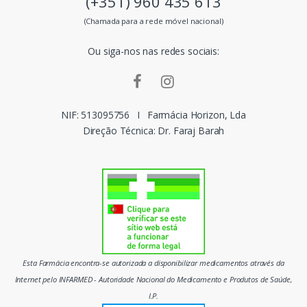
(+351) 960 435 613
s
(Chamada para a rede móvel nacional)
m
Ou siga-nos nas redes sociais:
a
r
c
NIF: 513095756
I
Farmácia Horizon, Lda
Direção Técnica: Dr. Faraj Barah
a
s
d
o
m
Esta Farmácia encontra-se autorizada a disponibilizar medicamentos através da
e
Internet pelo INFARMED - Autoridade Nacional do Medicamento e Produtos de Saúde,
I.P.