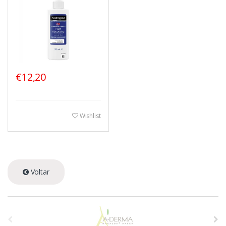
€12,20
Wishlist
Voltar
A
s