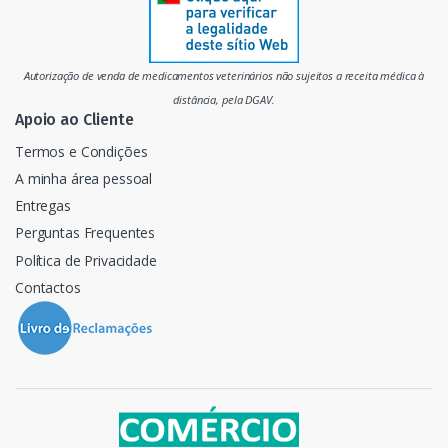
a
d
Autorização de venda de medicamentos veterinários não sujeitos a receita médica à
o
distância, pela DGAV.
Apoio ao Cliente
Termos e Condições
A minha área pessoal
Entregas
Perguntas Frequentes
Política de Privacidade
Contactos