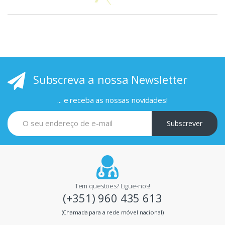
p
r
i
Subscreva a nossa Newsletter
n
c
... e receba as nossas novidades!
i
Subscrever
p
a
i
Tem questões? Ligue-nos!
(+351) 960 435 613
s
(Chamada para a rede móvel nacional)
m