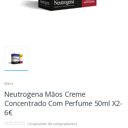
Mãos
Neutrogena Măos Creme
Concentrado Com Perfume 50ml X2-
6€
(
0
opiniões de compradores)