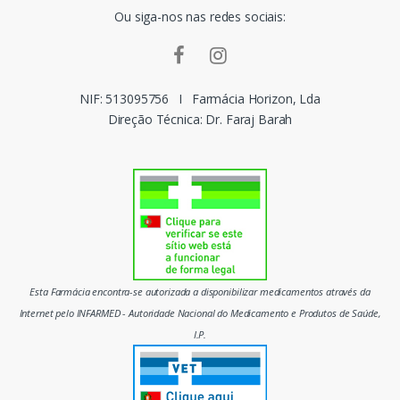
Ou siga-nos nas redes sociais:
a
r
c
NIF: 513095756
I
Farmácia Horizon, Lda
Direção Técnica: Dr. Faraj Barah
a
s
d
o
m
Esta Farmácia encontra-se autorizada a disponibilizar medicamentos através da
e
Internet pelo INFARMED - Autoridade Nacional do Medicamento e Produtos de Saúde,
I.P.
r
c