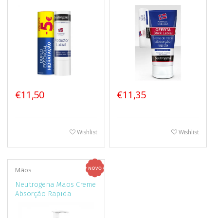
Ligeira + OFERTA Stick
Labial 75ml + 4.8 gr
€11,50
€11,35
Wishlist
Wishlist
Mãos
Neutrogena Maos Creme
Absorção Rapida
Textura Ligeira 150ml