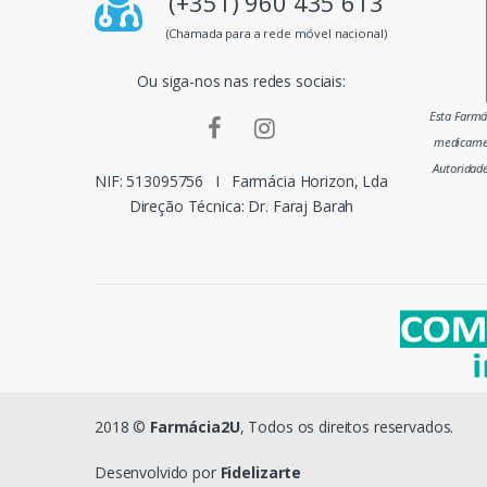
(+351) 960 435 613
p
(Chamada para a rede móvel nacional)
a
Ou siga-nos nas redes sociais:
i
Esta Farmác
medicamen
s
Autoridad
NIF: 513095756
I
Farmácia Horizon, Lda
m
Direção Técnica: Dr. Faraj Barah
a
r
c
a
s
2018 ©
Farmácia2U
, Todos os direitos reservados.
d
Desenvolvido por
Fidelizarte