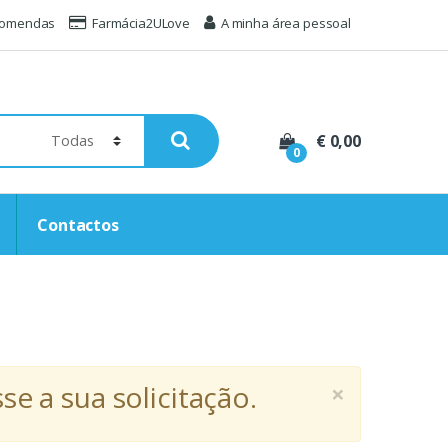
comendas
Farmácia2ULove
A minha área pessoal
€ 0,00
0
Contactos
×
e a sua solicitação.