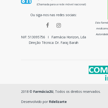
p
(Chamada para a rede móvel nacional)
a
Ou siga-nos nas redes sociais:
i
Esta Farmác
medicamen
s
Autoridad
NIF: 513095756
I
Farmácia Horizon, Lda
m
Direção Técnica: Dr. Faraj Barah
a
r
c
a
s
2018 ©
Farmácia2U
, Todos os direitos reservados.
d
Desenvolvido por
Fidelizarte