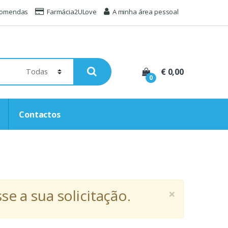
comendas
Farmácia2ULove
A minha área pessoal
€ 0,00
0
Contactos
×
e a sua solicitação.