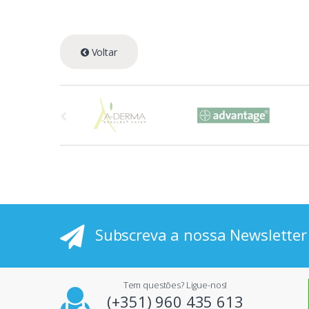
Voltar
A
s
p
r
i
Subscreva a nossa Newsletter
n
c
Tem questões? Ligue-nos!
i
(+351) 960 435 613