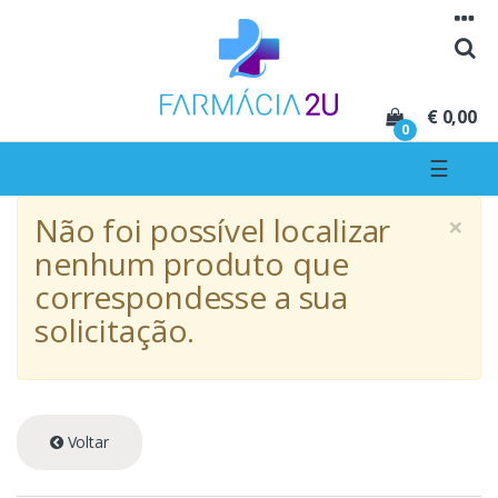
Seguir para navegação
Seguir para conteúdo
€ 0,00
0
☰
×
Não foi possível localizar
nenhum produto que
correspondesse a sua
solicitação.
Voltar