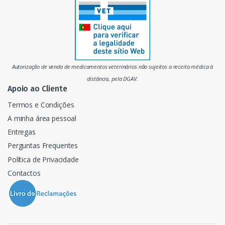
r
c
a
d
Autorização de venda de medicamentos veterinários não sujeitos a receita médica à
o
distância, pela DGAV.
Apoio ao Cliente
Termos e Condições
A minha área pessoal
Entregas
Perguntas Frequentes
Política de Privacidade
Contactos