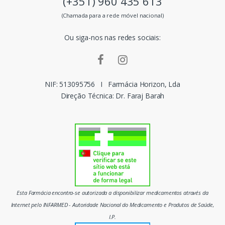
(+351) 960 435 613
s
(Chamada para a rede móvel nacional)
m
Ou siga-nos nas redes sociais:
a
r
c
NIF: 513095756
I
Farmácia Horizon, Lda
Direção Técnica: Dr. Faraj Barah
a
s
d
o
m
Esta Farmácia encontra-se autorizada a disponibilizar medicamentos através da
e
Internet pelo INFARMED - Autoridade Nacional do Medicamento e Produtos de Saúde,
I.P.