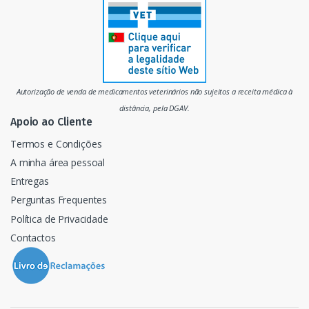
r
c
a
d
Autorização de venda de medicamentos veterinários não sujeitos a receita médica à
o
distância, pela DGAV.
Apoio ao Cliente
Termos e Condições
A minha área pessoal
Entregas
Perguntas Frequentes
Política de Privacidade
Contactos