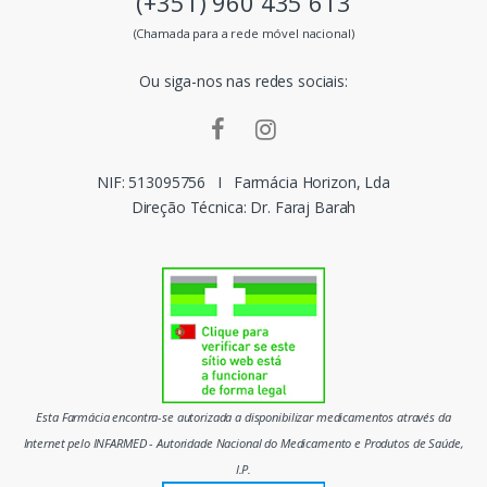
(+351) 960 435 613
s
(Chamada para a rede móvel nacional)
m
Ou siga-nos nas redes sociais:
a
r
c
NIF: 513095756
I
Farmácia Horizon, Lda
Direção Técnica: Dr. Faraj Barah
a
s
d
o
m
Esta Farmácia encontra-se autorizada a disponibilizar medicamentos através da
e
Internet pelo INFARMED - Autoridade Nacional do Medicamento e Produtos de Saúde,
I.P.