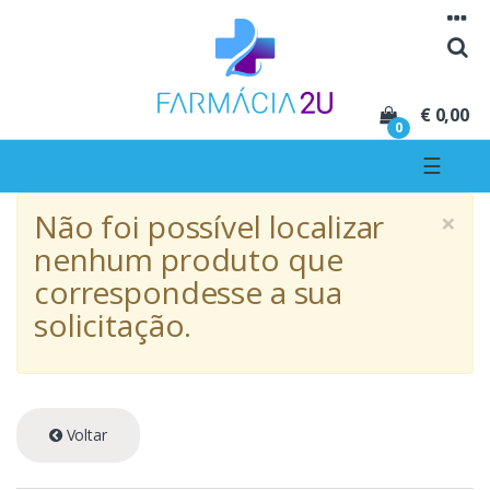
Seguir para navegação
Seguir para conteúdo
€ 0,00
0
☰
×
Não foi possível localizar
nenhum produto que
correspondesse a sua
solicitação.
Voltar