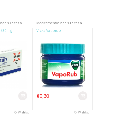
ão sujeitos a
Medicamentos não sujeitos a
a (MNSRM)
receita médica (MNSRM)
0/30 mg
Vicks Vaporub
€9,30
Wishlist
Wishlist