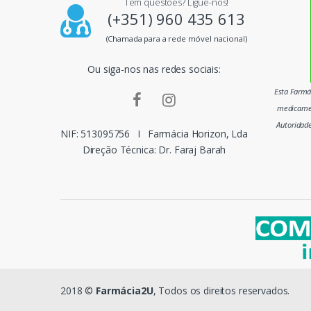
Tem questões? Ligue-nos!
i
(+351) 960 435 613
p
(Chamada para a rede móvel nacional)
a
Ou siga-nos nas redes sociais:
i
Esta Farmác
medicamen
s
Autoridad
NIF: 513095756
I
Farmácia Horizon, Lda
m
Direção Técnica: Dr. Faraj Barah
a
r
c
a
s
2018 ©
Farmácia2U
, Todos os direitos reservados.