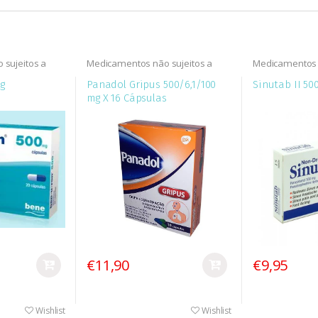
sujeitos a
Medicamentos não sujeitos a
Medicamentos n
MNSRM)
receita médica (MNSRM)
receita médic
g
Panadol Gripus 500/6,1/100
Sinutab II 50
mg X 16 Cápsulas
€11,90
€9,95
Wishlist
Wishlist