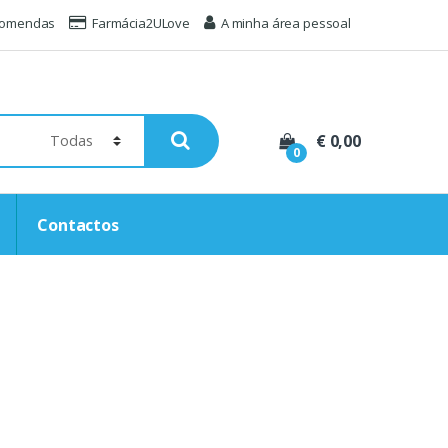
comendas
Farmácia2ULove
A minha área pessoal
€ 0,00
0
Contactos