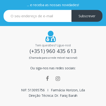
c
... e receba as nossas novidades!
i
Subscrever
p
a
i
Tem questões? Ligue-nos!
(+351) 960 435 613
s
(Chamada para a rede móvel nacional)
m
Ou siga-nos nas redes sociais:
a
r
c
NIF: 513095756
I
Farmácia Horizon, Lda
Direção Técnica: Dr. Faraj Barah
a