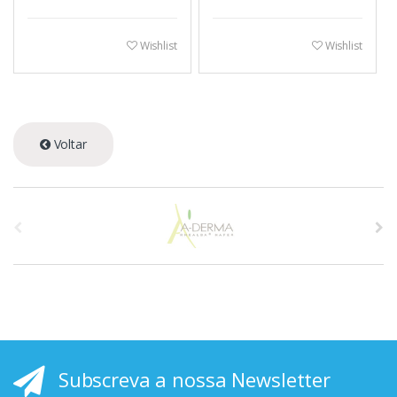
Wishlist
Wishlist
Voltar
A
s
p
r
i
Subscreva a nossa Newsletter
n