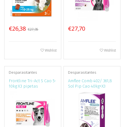
€26,38
€27,70
€27,95
Wishlist
Wishlist
Desparasitantes
Desparasitantes
Frontline Tri-Act S Cao 5-
Amflee Comb 402/ 361,8
10kg X3 pipetas
Sol Pip Cao 40kg+X3