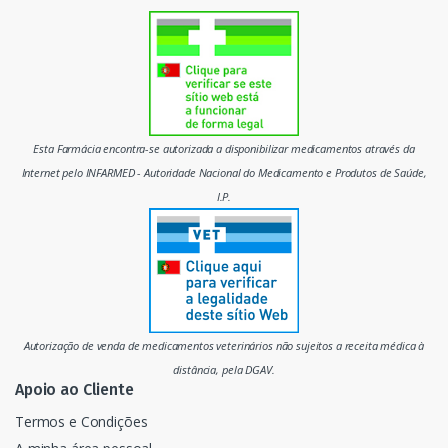
s
d
o
m
Esta Farmácia encontra-se autorizada a disponibilizar medicamentos através da
e
Internet pelo INFARMED - Autoridade Nacional do Medicamento e Produtos de Saúde,
I.P.
r
c
a
d
Autorização de venda de medicamentos veterinários não sujeitos a receita médica à
o
distância, pela DGAV.
Apoio ao Cliente
Termos e Condições