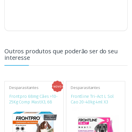
Outros produtos que poderão ser do seu
interesse
Desparasitantes
Desparasitantes
Frontpro 68mg Cães >10-
Frontline Tri-Act L Sol
25Kg Comp MastX3, 68
Cao 20-40kg 4ml X3
mg comp mast VET
pipetas