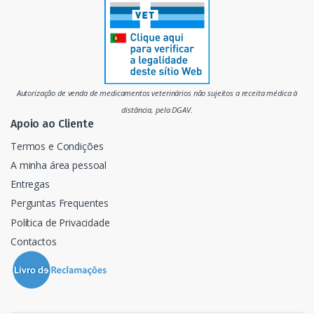
r
c
a
d
Autorização de venda de medicamentos veterinários não sujeitos a receita médica à
o
distância, pela DGAV.
Apoio ao Cliente
Termos e Condições
A minha área pessoal
Entregas
Perguntas Frequentes
Política de Privacidade
Contactos