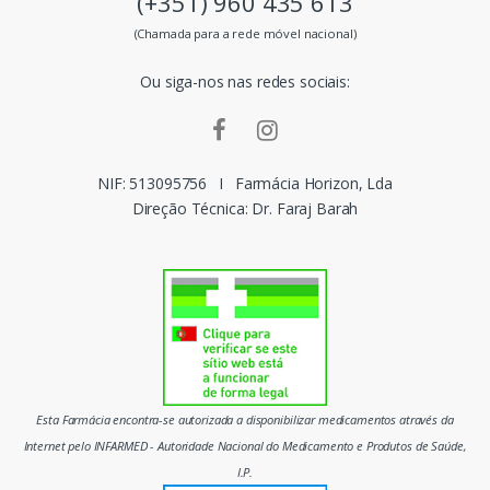
(+351) 960 435 613
s
(Chamada para a rede móvel nacional)
m
Ou siga-nos nas redes sociais:
a
r
c
NIF: 513095756
I
Farmácia Horizon, Lda
Direção Técnica: Dr. Faraj Barah
a
s
d
o
m
Esta Farmácia encontra-se autorizada a disponibilizar medicamentos através da
e
Internet pelo INFARMED - Autoridade Nacional do Medicamento e Produtos de Saúde,
I.P.