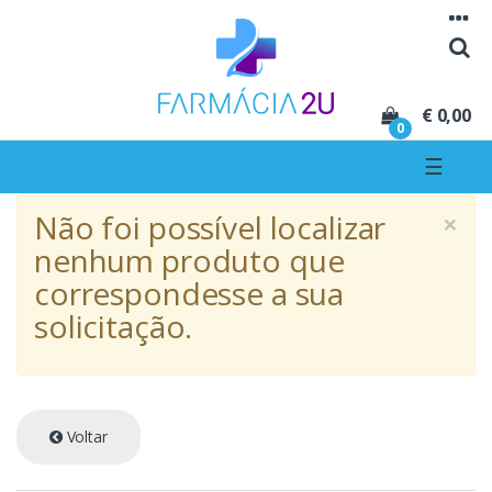
Seguir para navegação
Seguir para conteúdo
€ 0,00
0
☰
×
Não foi possível localizar
nenhum produto que
correspondesse a sua
solicitação.
Voltar