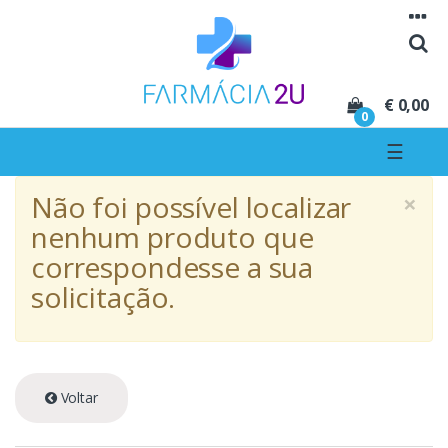
Seguir para navegação
Seguir para conteúdo
€ 0,00
0
☰
×
Não foi possível localizar
nenhum produto que
correspondesse a sua
solicitação.
Voltar