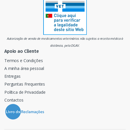
r
c
a
d
Autorização de venda de medicamentos veterinários não sujeitos a receita médica à
o
distância, pela DGAV.
Apoio ao Cliente
Termos e Condições
A minha área pessoal
Entregas
Perguntas Frequentes
Política de Privacidade
Contactos