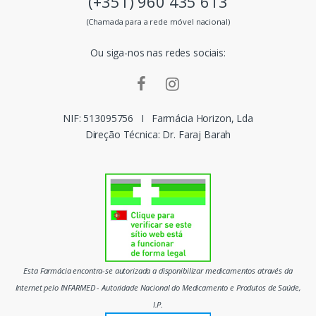
(+351) 960 435 613
s
(Chamada para a rede móvel nacional)
m
Ou siga-nos nas redes sociais:
a
r
c
NIF: 513095756
I
Farmácia Horizon, Lda
Direção Técnica: Dr. Faraj Barah
a
s
d
o
m
Esta Farmácia encontra-se autorizada a disponibilizar medicamentos através da
e
Internet pelo INFARMED - Autoridade Nacional do Medicamento e Produtos de Saúde,
I.P.