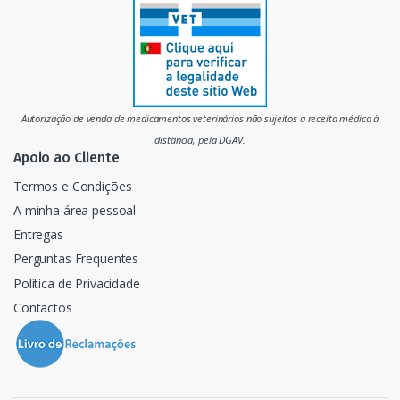
r
c
a
d
Autorização de venda de medicamentos veterinários não sujeitos a receita médica à
o
distância, pela DGAV.
Apoio ao Cliente
Termos e Condições
A minha área pessoal
Entregas
Perguntas Frequentes
Política de Privacidade
Contactos