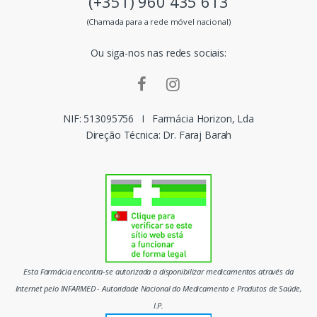
(+351) 960 435 613
s
(Chamada para a rede móvel nacional)
m
Ou siga-nos nas redes sociais:
a
r
c
NIF: 513095756
I
Farmácia Horizon, Lda
Direção Técnica: Dr. Faraj Barah
a
s
d
o
m
Esta Farmácia encontra-se autorizada a disponibilizar medicamentos através da
e
Internet pelo INFARMED - Autoridade Nacional do Medicamento e Produtos de Saúde,
I.P.