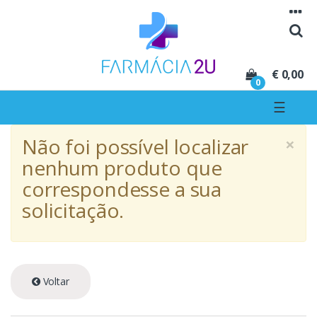
Seguir para navegação
Seguir para conteúdo
€ 0,00
0
☰
×
Não foi possível localizar
nenhum produto que
correspondesse a sua
solicitação.
Voltar