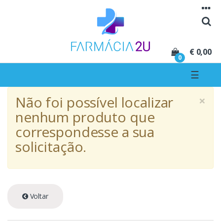
Seguir para navegação
Seguir para conteúdo
€ 0,00
0
☰
×
Não foi possível localizar
nenhum produto que
correspondesse a sua
solicitação.
Voltar