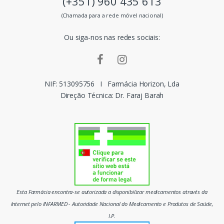
(+351) 960 435 613
s
(Chamada para a rede móvel nacional)
m
Ou siga-nos nas redes sociais:
a
r
c
NIF: 513095756
I
Farmácia Horizon, Lda
Direção Técnica: Dr. Faraj Barah
a
s
d
o
m
Esta Farmácia encontra-se autorizada a disponibilizar medicamentos através da
e
Internet pelo INFARMED - Autoridade Nacional do Medicamento e Produtos de Saúde,
I.P.