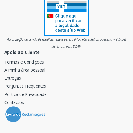
r
c
a
d
Autorização de venda de medicamentos veterinários não sujeitos a receita médica à
o
distância, pela DGAV.
Apoio ao Cliente
Termos e Condições
A minha área pessoal
Entregas
Perguntas Frequentes
Política de Privacidade
Contactos