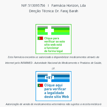
c
NIF: 513095756
I
Farmácia Horizon, Lda
Direção Técnica: Dr. Faraj Barah
a
s
d
o
m
Esta Farmácia encontra-se autorizada a disponibilizar medicamentos através da
e
Internet pelo INFARMED - Autoridade Nacional do Medicamento e Produtos de Saúde,
I.P.
r
c
a
d
Autorização de venda de medicamentos veterinários não sujeitos a receita médica à