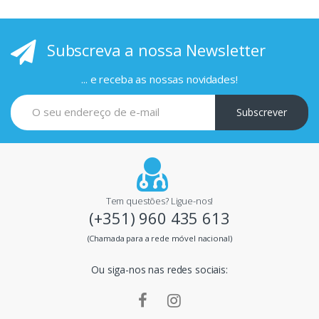
i
Subscreva a nossa Newsletter
n
c
... e receba as nossas novidades!
i
Subscrever
p
a
i
Tem questões? Ligue-nos!
(+351) 960 435 613
s
(Chamada para a rede móvel nacional)
m
Ou siga-nos nas redes sociais:
a
r