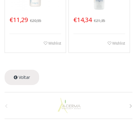
€11,29
€14,34
€20,55
€21,35
Wishlist
Wishlist
Voltar
A
s
p
r