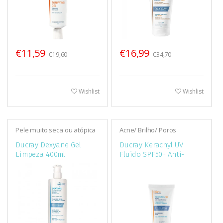
€11,59
€16,99
€19,60
€34,70
Wishlist
Wishlist
Pele muito seca ou atópica
Acne/ Brilho/ Poros
Ducray Dexyane Gel
Ducray Keracnyl UV
Limpeza 400ml
Fluido SPF50+ Anti-
Imperfeições 50ml