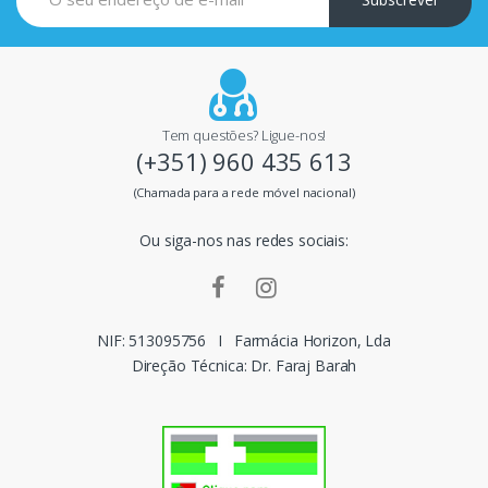
p
a
i
Tem questões? Ligue-nos!
(+351) 960 435 613
s
(Chamada para a rede móvel nacional)
m
Ou siga-nos nas redes sociais:
a
r
c
NIF: 513095756
I
Farmácia Horizon, Lda
Direção Técnica: Dr. Faraj Barah
a
s
d