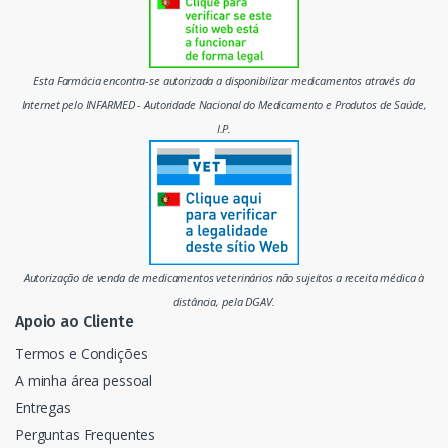
o
m
Esta Farmácia encontra-se autorizada a disponibilizar medicamentos através da
e
Internet pelo INFARMED - Autoridade Nacional do Medicamento e Produtos de Saúde,
I.P.
r
c
a
d
Autorização de venda de medicamentos veterinários não sujeitos a receita médica à
o
distância, pela DGAV.
Apoio ao Cliente
Termos e Condições
A minha área pessoal
Entregas
Perguntas Frequentes