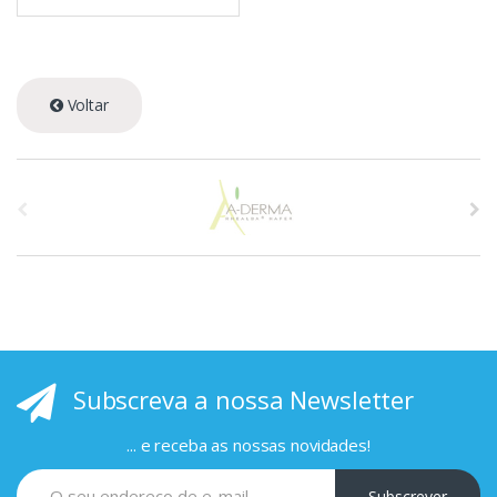
Voltar
A
s
p
r
i
Subscreva a nossa Newsletter
n
c
... e receba as nossas novidades!
i
Subscrever