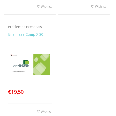
Wishlist
Wishlist
Problemas intestinais
(digestão, cólicas e
obstipação)
Enzimase Comp X 20
€19,50
Wishlist