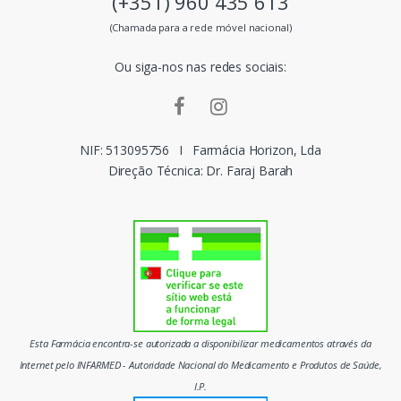
(+351) 960 435 613
s
(Chamada para a rede móvel nacional)
m
Ou siga-nos nas redes sociais:
a
r
c
NIF: 513095756
I
Farmácia Horizon, Lda
Direção Técnica: Dr. Faraj Barah
a
s
d
o
m
Esta Farmácia encontra-se autorizada a disponibilizar medicamentos através da
e
Internet pelo INFARMED - Autoridade Nacional do Medicamento e Produtos de Saúde,
I.P.