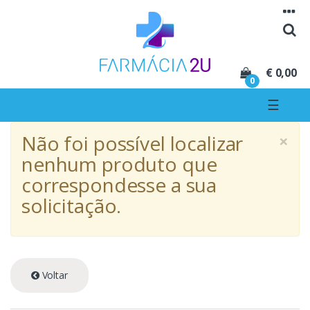
Seguir para navegação
Seguir para conteúdo
€ 0,00
0
☰
×
Não foi possível localizar
nenhum produto que
correspondesse a sua
solicitação.
Voltar