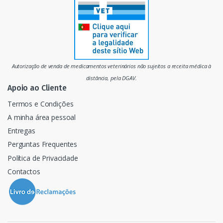
r
c
a
d
Autorização de venda de medicamentos veterinários não sujeitos a receita médica à
o
distância, pela DGAV.
Apoio ao Cliente
Termos e Condições
A minha área pessoal
Entregas
Perguntas Frequentes
Política de Privacidade
Contactos