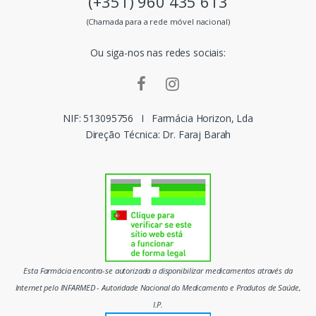
(+351) 960 435 613
s
(Chamada para a rede móvel nacional)
m
Ou siga-nos nas redes sociais:
a
r
c
NIF: 513095756
I
Farmácia Horizon, Lda
Direção Técnica: Dr. Faraj Barah
a
s
d
o
m
Esta Farmácia encontra-se autorizada a disponibilizar medicamentos através da
e
Internet pelo INFARMED - Autoridade Nacional do Medicamento e Produtos de Saúde,
I.P.