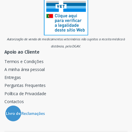
r
c
a
d
Autorização de venda de medicamentos veterinários não sujeitos a receita médica à
o
distância, pela DGAV.
Apoio ao Cliente
Termos e Condições
A minha área pessoal
Entregas
Perguntas Frequentes
Política de Privacidade
Contactos