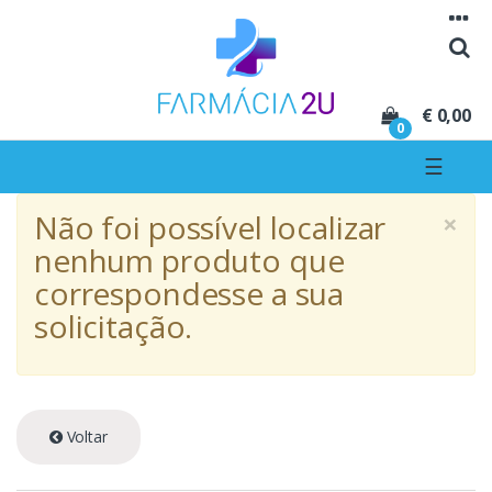
Seguir para navegação
Seguir para conteúdo
€ 0,00
0
☰
×
Não foi possível localizar
nenhum produto que
correspondesse a sua
solicitação.
Voltar